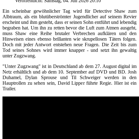
Veröffentlicht: Samstag, 04. Juli 2026 20:10
Ein scheinbar gewöhnlicher Tag wird für Detective Shaw zum
Albtraum, als ein blutüberströmter Jugendlicher auf seinem Revier
erscheint und ihm gesteht, dass er seinen Sohn entführt und lebendig
begraben hat. Um ihn zu retten bevor die Luft zum Atmen ausgeht,
muss Shaw eine Reihe brutaler Verbrechen aufklären und den
Hinweisen eines ebenso brillanten wie skrupellosen Täters folgen.
Doch mit jeder Antwort entstehen neue Fragen. Die Zeit bis zum
Tod seines Sohnes wird immer knapper - und setzt ihn gewaltig
unter Zugzwang.
"Unter Zugzwang" ist in Deutschland ab dem 27. August digital im
Netz erhältlich und ab dem 10. September auf DVD und BD. Josh
Duhamel, Dylan Sprouse und Til Schweiger werden in den
Hauptrollen zu sehen sein, David Lipper führte Regie. Hier ist ein
Trailer.