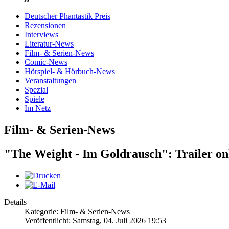
Deutscher Phantastik Preis
Rezensionen
Interviews
Literatur-News
Film- & Serien-News
Comic-News
Hörspiel- & Hörbuch-News
Veranstaltungen
Spezial
Spiele
Im Netz
Film- & Serien-News
"The Weight - Im Goldrausch": Trailer on
Details
Kategorie: Film- & Serien-News
Veröffentlicht: Samstag, 04. Juli 2026 19:53