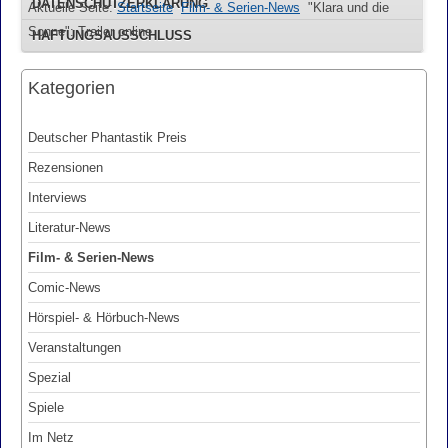
DATENSCHUTZERKLÄRUNG
Aktuelle Seite:
Startseite
Film- & Serien-News
"Klara und die
Sonne": Trailer online
HAFTUNGSAUSSCHLUSS
Kategorien
Deutscher Phantastik Preis
Rezensionen
Interviews
Literatur-News
Film- & Serien-News
Comic-News
Hörspiel- & Hörbuch-News
Veranstaltungen
Spezial
Spiele
Im Netz