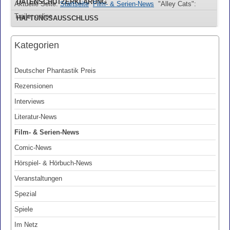
DATENSCHUTZERKLÄRUNG
Aktuelle Seite:
Startseite
Film- & Serien-News
"Alley Cats":
Trailer online
HAFTUNGSAUSSCHLUSS
Kategorien
Deutscher Phantastik Preis
Rezensionen
Interviews
Literatur-News
Film- & Serien-News
Comic-News
Hörspiel- & Hörbuch-News
Veranstaltungen
Spezial
Spiele
Im Netz