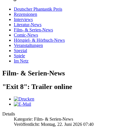
Deutscher Phantastik Preis
Rezensionen
Interviews
Literatur-News
Film- & Serien-News
Comic-News
Hörspiel- & Hörbuch-News
Veranstaltungen
Spezial
Spiele
Im Netz
Film- & Serien-News
"Exit 8": Trailer online
Details
Kategorie: Film- & Serien-News
Veröffentlicht: Montag, 22. Juni 2026 07:40