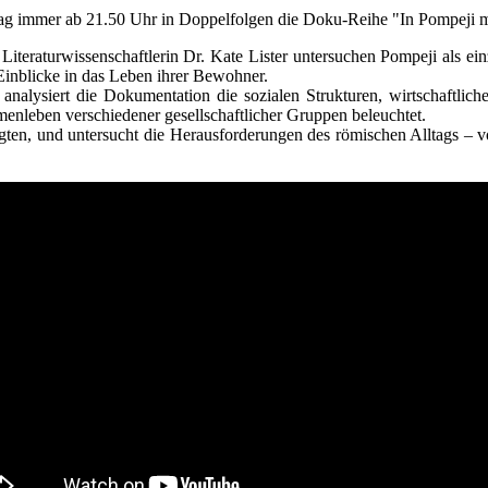
 immer ab 21.50 Uhr in Doppelfolgen die Doku-Reihe "In Pompeji m
Literaturwissenschaftlerin Dr. Kate Lister untersuchen Pompeji als e
inblicke in das Leben ihrer Bewohner.
 analysiert die Dokumentation die sozialen Strukturen, wirtschaftl
enleben verschiedener gesellschaftlicher Gruppen beleuchtet.
ägten, und untersucht die Herausforderungen des römischen Alltags – vo