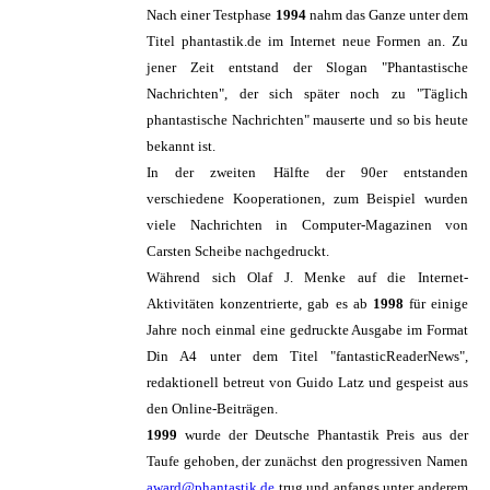
Nach einer Testphase
1994
nahm das Ganze unter dem
Titel phantastik.de im Internet neue Formen an. Zu
jener Zeit entstand der Slogan "Phantastische
Nachrichten", der sich später noch zu "Täglich
phantastische Nachrichten" mauserte und so bis heute
bekannt ist.
In der zweiten Hälfte der 90er entstanden
verschiedene Kooperationen, zum Beispiel wurden
viele Nachrichten in Computer-Magazinen von
Carsten Scheibe nachgedruckt.
Während sich Olaf J. Menke auf die Internet-
Aktivitäten konzentrierte, gab es ab
1998
für einige
Jahre noch einmal eine gedruckte Ausgabe im Format
Din A4 unter dem Titel "fantasticReaderNews",
redaktionell betreut von Guido Latz und gespeist aus
den Online-Beiträgen.
1999
wurde der Deutsche Phantastik Preis aus der
Taufe gehoben, der zunächst den progressiven Namen
award@phantastik.de
trug und anfangs unter anderem