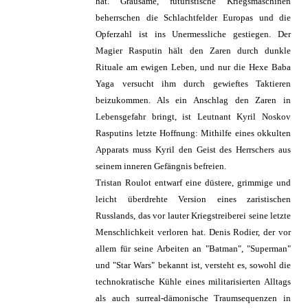
hat. Grausame, futuristische Kriegsmaschinen
beherrschen die Schlachtfelder Europas und die
Opferzahl ist ins Unermessliche gestiegen. Der
Magier Rasputin hält den Zaren durch dunkle
Rituale am ewigen Leben, und nur die Hexe Baba
Yaga versucht ihm durch gewieftes Taktieren
beizukommen. Als ein Anschlag den Zaren in
Lebensgefahr bringt, ist Leutnant Kyril Noskov
Rasputins letzte Hoffnung: Mithilfe eines okkulten
Apparats muss Kyril den Geist des Herrschers aus
seinem inneren Gefängnis befreien.
Tristan Roulot entwarf eine düstere, grimmige und
leicht überdrehte Version eines zaristischen
Russlands, das vor lauter Kriegstreiberei seine letzte
Menschlichkeit verloren hat. Denis Rodier, der vor
allem für seine Arbeiten an "Batman", "Superman"
und "Star Wars" bekannt ist, versteht es, sowohl die
technokratische Kühle eines militarisierten Alltags
als auch surreal-dämonische Traumsequenzen in