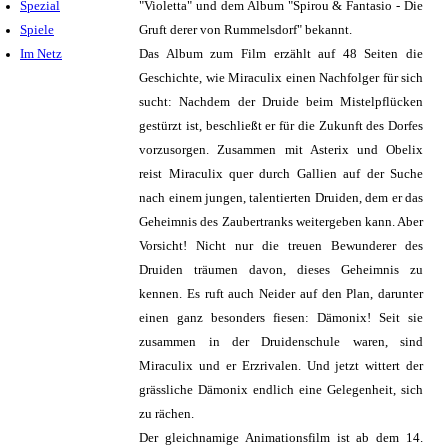
Spezial
"Violetta" und dem Album "Spirou & Fantasio - Die
Spiele
Gruft derer von Rummelsdorf" bekannt.
Im Netz
Das Album zum Film erzählt auf 48 Seiten die
Geschichte, wie Miraculix einen Nachfolger für sich
sucht: Nachdem der Druide beim Mistelpflücken
gestürzt ist, beschließt er für die Zukunft des Dorfes
vorzusorgen. Zusammen mit Asterix und Obelix
reist Miraculix quer durch Gallien auf der Suche
nach einem jungen, talentierten Druiden, dem er das
Geheimnis des Zaubertranks weitergeben kann. Aber
Vorsicht! Nicht nur die treuen Bewunderer des
Druiden träumen davon, dieses Geheimnis zu
kennen. Es ruft auch Neider auf den Plan, darunter
einen ganz besonders fiesen: Dämonix! Seit sie
zusammen in der Druidenschule waren, sind
Miraculix und er Erzrivalen. Und jetzt wittert der
grässliche Dämonix endlich eine Gelegenheit, sich
zu rächen.
Der gleichnamige Animationsfilm ist ab dem 14.