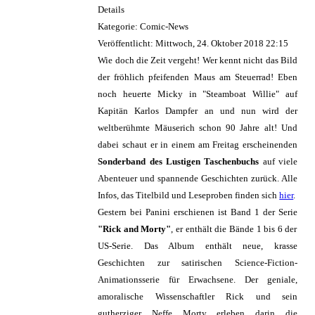
Details
Kategorie: Comic-News
Veröffentlicht: Mittwoch, 24. Oktober 2018 22:15
Wie doch die Zeit vergeht! Wer kennt nicht das Bild
der fröhlich pfeifenden Maus am Steuerrad! Eben
noch heuerte Micky in "Steamboat Willie" auf
Kapitän Karlos Dampfer an und nun wird der
weltberühmte Mäuserich schon 90 Jahre alt! Und
dabei schaut er in einem am Freitag erscheinenden
Sonderband des Lustigen Taschenbuchs
auf viele
Abenteuer und spannende Geschichten zurück. Alle
Infos, das Titelbild und Leseproben finden sich
hier
.
Gestern bei Panini erschienen ist Band 1 der Serie
"Rick and Morty"
, er enthält die Bände 1 bis 6 der
US-Serie. Das Album enthält neue, krasse
Geschichten zur satirischen Science-Fiction-
Animationsserie für Erwachsene. Der geniale,
amoralische Wissenschaftler Rick und sein
gutherziger Neffe Morty erleben darin die