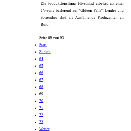
Die Produktionsfirma Hivemind arbeitet an einer
TV-Serie basierend auf "Gideon Falls". Lemire und
Sorrentino sind als Ausführende Produzenten an
Bord.
Seite 69 von 93
Start
Zurück
64
65
66
67
68
69
70
71
72
73
Weiter