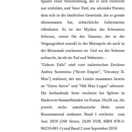
Spuren einer Verschwörung, die er sich vielleicht
nur einbildet, und Vater Fred, ein alternder Priester,
dem sich in der ländlichen Gemeinde, die er gerade
übernommen hat, schreckliche Geheimnisse
offenbaren. Es ist der Mythos der Schwarzen
Scheune, einem Ort des Grauens, der in der
Vergangenheit sowohl in der Metropole als auch in
der Kleinstadt erschienen ist. Und wo die Scheune
auftaucht, da sät sie Tod und Wahnsinn…
"Gideon Falls" wird vom italienischen Zeichner
Andrea Sorrentino ("Secret Empire", "Uncanny X-
Men") realisiert, der mit Lemire zusammen bereits
an "Green Arrow" und "Old Man Logan" arbeitete.
Die fortlaufende Serie erscheint bei Splitter in
Hardcover-Sammelbänden im Format 20x28 cm, die
jeweils sechs amerikanische Hefte sowie
Bonusmaterial umfassen. Band 1 erscheint zum
Juni 2019 (160 Seiten, 24,00 EUR, ISBN 978-3-
96219-081-1) und Band 2 zum September 2019.