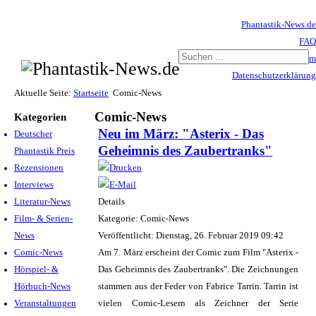
Phantastik-News.de
FAQ
Impressum
Datenschutzerklärung
Haftungsausschluss
Aktuelle Seite:
Startseite
Comic-News
Comic-News
Kategorien
Neu im März: "Asterix - Das
Deutscher
Geheimnis des Zaubertranks"
Phantastik Preis
Rezensionen
Interviews
Literatur-News
Details
Film- & Serien-
Kategorie: Comic-News
News
Veröffentlicht: Dienstag, 26. Februar 2019 09:42
Comic-News
Am 7. März erscheint der Comic zum Film "Asterix -
Hörspiel- &
Das Geheimnis des Zaubertranks". Die Zeichnungen
Hörbuch-News
stammen aus der Feder von Fabrice Tarrin. Tarrin ist
Veranstaltungen
vielen Comic-Lesern als Zeichner der Serie