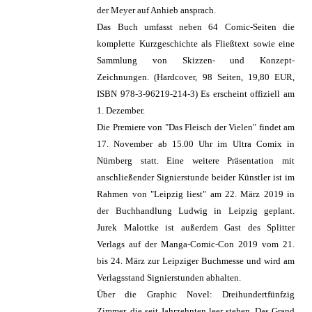
der Meyer auf Anhieb ansprach.
Das Buch umfasst neben 64 Comic-Seiten die
komplette Kurzgeschichte als Fließtext sowie eine
Sammlung von Skizzen- und Konzept-
Zeichnungen. (Hardcover, 98 Seiten, 19,80 EUR,
ISBN 978-3-96219-214-3) Es erscheint offiziell am
1. Dezember.
Die Premiere von "Das Fleisch der Vielen" findet am
17. November ab 15.00 Uhr im Ultra Comix in
Nürnberg statt. Eine weitere Präsentation mit
anschließender Signierstunde beider Künstler ist im
Rahmen von "Leipzig liest" am 22. März 2019 in
der Buchhandlung Ludwig in Leipzig geplant.
Jurek Malottke ist außerdem Gast des Splitter
Verlags auf der Manga-Comic-Con 2019 vom 21.
bis 24. März zur Leipziger Buchmesse und wird am
Verlagsstand Signierstunden abhalten.
Über die Graphic Novel: Dreihundertfünfzig
Zimmer, die seit Jahrzehnten leer stehen. Das Grand