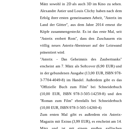
März sowohl in 2D als auch 3D im Kino zu sehen.
Alexandre Astier und Louis Clichy haben nach dem
Erfolg ihrer ersten gemeinsamen Arbeit, "Asterix im
Land der Götter", aus dem Jahre 2014 erneut die
Köpfe zusammengesteckt. Es ist das erste Mal, seit
"Asterix erobert Rom", dass den Zuschauern ein
völlig neues Asterix-Abenteuer auf der Leinwand
präsentiert wird.
"Asterix - Das Geheimnis des Zaubertranks"
erscheint am 7. März als Softcover (6,90 EUR) und
in der gebundenen Ausgabe (13,00 EUR, ISBN 978-
3-7704-4049-8) im Handel. Außerdem gibt es das
"Offizielle Buch zum Film" bei Schneiderbuch
(10,00 EUR, ISBN 978-3-505-14259-8) und den
"Roman zum Film" ebenfalls bei Schneiderbuch
(10,00 EUR, ISBN 978-3-505-14260-4)
Zum ersten Mal gibt es außerdem ein Asterix-
Magazin mit Extras (3,99 EUR), es erscheint am 14.
März und ist mit einem großen gallischen