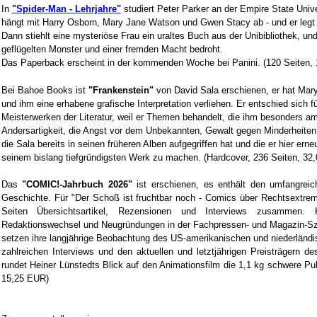
In
"Spider-Man - Lehrjahre"
studiert Peter Parker an der Empire State Univer
hängt mit Harry Osborn, Mary Jane Watson und Gwen Stacy ab - und er legt
Dann stiehlt eine mysteriöse Frau ein uraltes Buch aus der Unibibliothek, un
geflügelten Monster und einer fremden Macht bedroht.
Das Paperback erscheint in der kommenden Woche bei Panini. (120 Seiten,
Bei Bahoe Books ist
"Frankenstein"
von David Sala erschienen, er hat Mary
und ihm eine erhabene grafische Interpretation verliehen. Er entschied sich f
Meisterwerken der Literatur, weil er Themen behandelt, die ihm besonders a
Andersartigkeit, die Angst vor dem Unbekannten, Gewalt gegen Minderheiten 
die Sala bereits in seinen früheren Alben aufgegriffen hat und die er hier er
seinem bislang tiefgründigsten Werk zu machen. (Hardcover, 236 Seiten, 32
Das
"COMIC!-Jahrbuch 2026"
ist erschienen, es enthält den umfangrei
Geschichte. Für "Der Schoß ist fruchtbar noch - Comics über Rechtsextre
Seiten Übersichtsartikel, Rezensionen und Interviews zusammen. 
Redaktionswechsel und Neugründungen in der Fachpressen- und Magazin-Sz
setzen ihre langjährige Beobachtung des US-amerikanischen und niederländ
zahlreichen Interviews und den aktuellen und letztjährigen Preisträgern
rundet Heiner Lünstedts Blick auf den Animationsfilm die 1,1 kg schwere Pub
15,25 EUR)