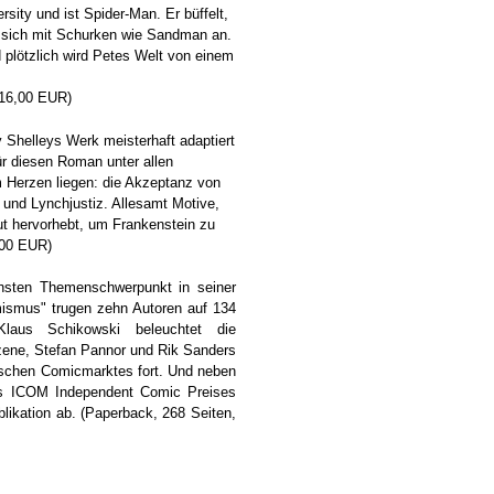
sity und ist Spider-Man. Er büffelt,
 sich mit Schurken wie Sandman an.
d plötzlich wird Petes Welt von einem
 16,00 EUR)
 Shelleys Werk meisterhaft adaptiert
ür diesen Roman unter allen
m Herzen liegen: die Akzeptanz von
und Lynchjustiz. Allesamt Motive,
neut hervorhebt, um Frankenstein zu
,00 EUR)
chsten Themenschwerpunkt in seiner
mismus" trugen zehn Autoren auf 134
Klaus Schikowski beleuchtet die
ene, Stefan Pannor und Rik Sanders
ischen Comicmarktes fort. Und neben
 des ICOM Independent Comic Preises
likation ab. (Paperback, 268 Seiten,