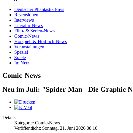
Deutscher Phantastik Preis
Rezensionen
Interviews
Literatur-News
Film- & Serien-News
Comic-News
Hörspiel- & Hörbuch-News
Veranstaltungen
Spezial
Spiele
Im Netz
Comic-News
Neu im Juli: "Spider-Man - Die Graphic N
Details
Kategorie: Comic-News
Veröffentlicht: Sonntag, 21. Juni 2026 08:10