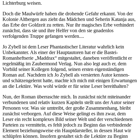
Lichterburg weisen.
Doch die Maulwürfe haben die drohende Gefahr erkannt. Von der
Kolonie Altbergen aus zieht das Mädchen und Seherin Katanja aus,
das Erbe der Goldzeit zu retten. Nur ihr magisches Erbe verhindert
zunächst, dass sie und ihre Helfer von den sie gnadenlos
verfolgenden Truppe gefangen werden....
Jo Zybell ist dem Leser Phantastischer Literatur wahrlich kein
Unbekannter. Als einer der Hauptautoren hat er die Bastei-
Romanheftserie „Maddrax“ mitgestaltet, daneben veröffentlicht er
regelmäßig im Zaubermond Verlag. Nun also legt auch er, dem
Vorbild seiner Kollegen folgend, seinen ersten eigenständigen
Roman auf. Nachdem ich Jo Zybell als versierten Autor kennen-
und schätzengelernt hatte, machte ich mich mit einigen Erwartungen
an die Lektüre. Was wohl würde er für seine Leser bereithalten?
Nun, der Roman überraschte mich. In zunächst nicht miteinander
verbundenen und relativ kurzen Kapiteln stellt uns der Autor seiner
Personen vor. Was sie umtreibt, der große Zusammenhang, bleibt
zunächst verborgen. Auf diese Weise gelingt es ihm zwar, dem
Leser ein recht komplexes Bild seiner Welt und der verschiedenen
Parteien zu vermitteln, es fehlt jedoch zu Beginn das verbindende
Element beziehungsweise ein Hauptdarsteller, in dessen Haut wir
schlüpfen können. Insofern gestaltet sich die Lektüre zu Beginn