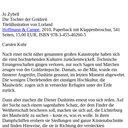
Jo Zybell
Die Tochter der Goldzeit
Titelillustration von Lorland
Hoffmann & Campe
, 2010, Paperback mit Klappenbroschur, 541
Seiten, 15,00 EUR, ISBN 978-3-455-40260-5
Carsten Kuhr
Nach einer nicht näher genannten großen Katastrophe haben sich
die einst hochstehenden Kulturen zurückentwickelt. Technische
Errungenschaften gingen verloren, nur noch Sagen und Märchen
zeugen von der Goldzeitepoche. Damals, so die Mär, wurde ein
finsterer Angreifer, Dashirin genannt, im letzten Moment abgewehrt.
Die wenigen Überlebenden der einstigen Hochkultur, die
Maulwürfe, zogen sich in versteckte Refugien unter der Erde
zurück.
Dann aber machen die Diener Dashirins erneut von sich reden. Auf
der Suche nach einem sagenhaften Schatz, der dem Finder die
Weltherrschaft bescheren soll, machen sie sich auf, die Lichterburg
der Maulwürfe zu suchen – koste es, was es wolle. In ihren
Dampfschiffen erobern sie Siedlungen und ganze Küstenabschnitte
und finden Hinweise, die sie in Richtung der versteckten