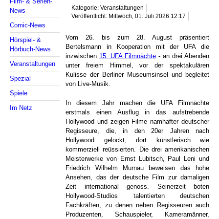
Film- & Serien-
Kategorie: Veranstaltungen
News
Veröffentlicht: Mittwoch, 01. Juli 2026 12:17
Comic-News
Vom 26. bis zum 28. August präsentiert
Hörspiel- &
Bertelsmann in Kooperation mit der UFA die
Hörbuch-News
inzwischen
15. UFA Filmnächte
- an drei Abenden
Veranstaltungen
unter freiem Himmel, vor der spektakulären
Kulisse der Berliner Museumsinsel und begleitet
Spezial
von Live-Musik.
Spiele
In diesem Jahr machen die UFA Filmnächte
Im Netz
erstmals einen Ausflug in das aufstrebende
Hollywood und zeigen Filme namhafter deutscher
Regisseure, die, in den 20er Jahren nach
Hollywood gelockt, dort künstlerisch wie
kommerziell reüssierten. Die drei amerikanischen
Meisterwerke von Ernst Lubitsch, Paul Leni und
Friedrich Wilhelm Murnau beweisen das hohe
Ansehen, das der deutsche Film zur damaligen
Zeit international genoss. Seinerzeit boten
Hollywood-Studios talentierten deutschen
Fachkräften, zu denen neben Regisseuren auch
Produzenten, Schauspieler, Kameramänner,