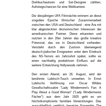
Drehbuchautoren und Set-Designer zählten,
Aufstiegschancen für eine Weltkarriere.
Die diesjährigen UFA Filmnächte erinnern an diese
singuläre Epoche filmischer Zusammenarbeit
zwischen den USA und Deutschland - eine Ära mit
klar abgesteckten ökonomischen Interessen der
amerikanischen Partner. Diese erkannten und
nutzten in den 20er Jahren das große kreative
Potenzial, das sie in Deutschland vorfanden.
Verstärkt durch den Zustrom überwiegend
deutsch-jüdischer Emigranten unter dem Eindruck
des NS-Terrors ein Jahrzehnt später, sollte es
einen nachhaltig produktiven Einfluss auf die
weitere Entwicklung Hollywoods nehmen.
Den ersten Abend, am 26. August, wird der
berühmte Lubitsch-Touch umwehen. In Ernst
Lubitschs Verfilmung von Oscar Wildes
Gesellschaftssatire "Lady Windermere's Fan: A
Play About a Good Woman" ("Lady Windermeres
Fächer") aus dem Jahr 1925 geht es um
höchstkomplizierte familiäre Verwicklungen. Das
ausschließlich weiblich besetzte Ensemble The