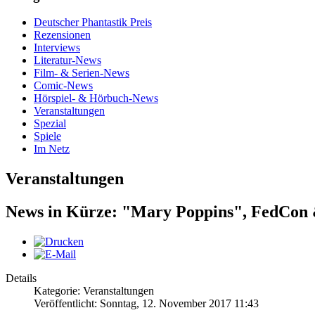
Deutscher Phantastik Preis
Rezensionen
Interviews
Literatur-News
Film- & Serien-News
Comic-News
Hörspiel- & Hörbuch-News
Veranstaltungen
Spezial
Spiele
Im Netz
Veranstaltungen
News in Kürze: "Mary Poppins", FedCon
Details
Kategorie: Veranstaltungen
Veröffentlicht: Sonntag, 12. November 2017 11:43