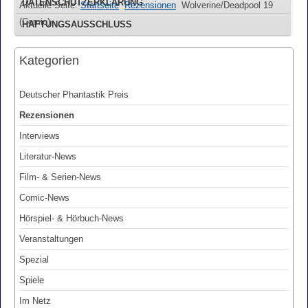
DATENSCHUTZERKLÄRUNG
Aktuelle Seite:
Startseite
Rezensionen
Wolverine/Deadpool 19
(Comic)
HAFTUNGSAUSSCHLUSS
Kategorien
Deutscher Phantastik Preis
Rezensionen
Interviews
Literatur-News
Film- & Serien-News
Comic-News
Hörspiel- & Hörbuch-News
Veranstaltungen
Spezial
Spiele
Im Netz