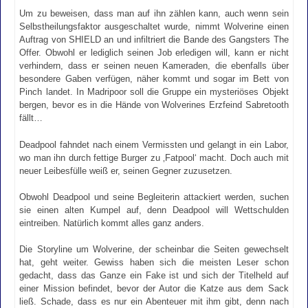
Um zu beweisen, dass man auf ihn zählen kann, auch wenn sein
Selbstheilungsfaktor ausgeschaltet wurde, nimmt Wolverine einen
Auftrag von SHIELD an und infiltriert die Bande des Gangsters The
Offer. Obwohl er lediglich seinen Job erledigen will, kann er nicht
verhindern, dass er seinen neuen Kameraden, die ebenfalls über
besondere Gaben verfügen, näher kommt und sogar im Bett von
Pinch landet. In Madripoor soll die Gruppe ein mysteriöses Objekt
bergen, bevor es in die Hände von Wolverines Erzfeind Sabretooth
fällt…
Deadpool fahndet nach einem Vermissten und gelangt in ein Labor,
wo man ihn durch fettige Burger zu ‚Fatpool‘ macht. Doch auch mit
neuer Leibesfülle weiß er, seinen Gegner zuzusetzen.
Obwohl Deadpool und seine Begleiterin attackiert werden, suchen
sie einen alten Kumpel auf, denn Deadpool will Wettschulden
eintreiben. Natürlich kommt alles ganz anders.
Die Storyline um Wolverine, der scheinbar die Seiten gewechselt
hat, geht weiter. Gewiss haben sich die meisten Leser schon
gedacht, dass das Ganze ein Fake ist und sich der Titelheld auf
einer Mission befindet, bevor der Autor die Katze aus dem Sack
ließ. Schade, dass es nur ein Abenteuer mit ihm gibt, denn nach