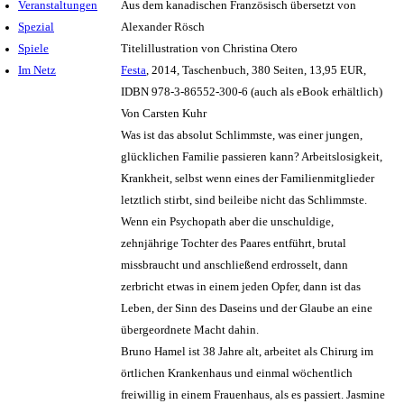
Veranstaltungen
Aus dem kanadischen Französisch übersetzt von
Spezial
Alexander Rösch
Spiele
Titelillustration von Christina Otero
Im Netz
Festa
, 2014, Taschenbuch, 380 Seiten, 13,95 EUR,
IDBN 978-3-86552-300-6 (auch als eBook erhältlich)
Von Carsten Kuhr
Was ist das absolut Schlimmste, was einer jungen,
glücklichen Familie passieren kann? Arbeitslosigkeit,
Krankheit, selbst wenn eines der Familienmitglieder
letztlich stirbt, sind beileibe nicht das Schlimmste.
Wenn ein Psychopath aber die unschuldige,
zehnjährige Tochter des Paares entführt, brutal
missbraucht und anschließend erdrosselt, dann
zerbricht etwas in einem jeden Opfer, dann ist das
Leben, der Sinn des Daseins und der Glaube an eine
übergeordnete Macht dahin.
Bruno Hamel ist 38 Jahre alt, arbeitet als Chirurg im
örtlichen Krankenhaus und einmal wöchentlich
freiwillig in einem Frauenhaus, als es passiert. Jasmine