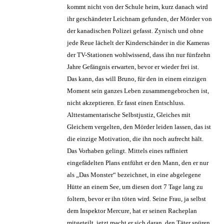
kommt nicht von der Schule heim, kurz danach wird
ihr geschändeter Leichnam gefunden, der Mörder von
der kanadischen Polizei gefasst. Zynisch und ohne
jede Reue lächelt der Kinderschänder in die Kameras
der TV-Stationen wohlwissend, dass ihn nur fünfzehn
Jahre Gefängnis erwarten, bevor er wieder frei ist.
Das kann, das will Bruno, für den in einem einzigen
Moment sein ganzes Leben zusammengebrochen ist,
nicht akzeptieren. Er fasst einen Entschluss.
Alttestamentarische Selbstjustiz, Gleiches mit
Gleichem vergelten, den Mörder leiden lassen, das ist
die einzige Motivation, die ihn noch aufrecht hält.
Das Vorhaben gelingt. Mittels eines raffiniert
eingefädelten Plans entführt er den Mann, den er nur
als „Das Monster“ bezeichnet, in eine abgelegene
Hütte an einem See, um diesen dort 7 Tage lang zu
foltern, bevor er ihn töten wird. Seine Frau, ja selbst
dem Inspektor Mercure, hat er seinen Racheplan
mitgeteilt, jetzt macht er sich daran, den Täter spüren