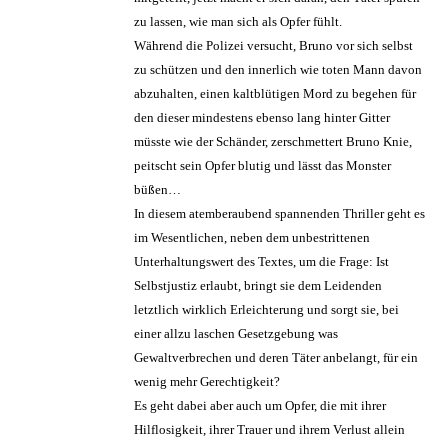
zu lassen, wie man sich als Opfer fühlt.
Während die Polizei versucht, Bruno vor sich selbst
zu schützen und den innerlich wie toten Mann davon
abzuhalten, einen kaltblütigen Mord zu begehen für
den dieser mindestens ebenso lang hinter Gitter
müsste wie der Schänder, zerschmettert Bruno Knie,
peitscht sein Opfer blutig und lässt das Monster
büßen…
In diesem atemberaubend spannenden Thriller geht es
im Wesentlichen, neben dem unbestrittenen
Unterhaltungswert des Textes, um die Frage: Ist
Selbstjustiz erlaubt, bringt sie dem Leidenden
letztlich wirklich Erleichterung und sorgt sie, bei
einer allzu laschen Gesetzgebung was
Gewaltverbrechen und deren Täter anbelangt, für ein
wenig mehr Gerechtigkeit?
Es geht dabei aber auch um Opfer, die mit ihrer
Hilflosigkeit, ihrer Trauer und ihrem Verlust allein