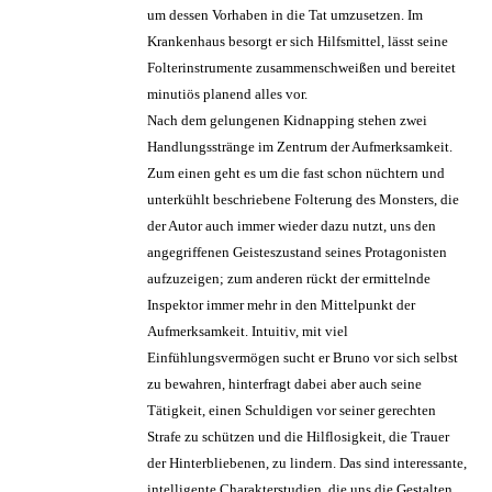
um dessen Vorhaben in die Tat umzusetzen. Im
Krankenhaus besorgt er sich Hilfsmittel, lässt seine
Folterinstrumente zusammenschweißen und bereitet
minutiös planend alles vor.
Nach dem gelungenen Kidnapping stehen zwei
Handlungsstränge im Zentrum der Aufmerksamkeit.
Zum einen geht es um die fast schon nüchtern und
unterkühlt beschriebene Folterung des Monsters, die
der Autor auch immer wieder dazu nutzt, uns den
angegriffenen Geisteszustand seines Protagonisten
aufzuzeigen; zum anderen rückt der ermittelnde
Inspektor immer mehr in den Mittelpunkt der
Aufmerksamkeit. Intuitiv, mit viel
Einfühlungsvermögen sucht er Bruno vor sich selbst
zu bewahren, hinterfragt dabei aber auch seine
Tätigkeit, einen Schuldigen vor seiner gerechten
Strafe zu schützen und die Hilflosigkeit, die Trauer
der Hinterbliebenen, zu lindern. Das sind interessante,
intelligente Charakterstudien, die uns die Gestalten