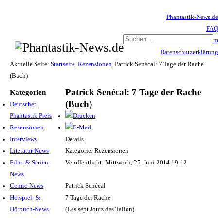
Phantastik-News.de
FAQ
Impressum
Datenschutzerklärung
Haftungsausschluss
Aktuelle Seite:
Startseite
Rezensionen
Patrick Senécal: 7 Tage der Rache
(Buch)
Patrick Senécal: 7 Tage der Rache
Kategorien
(Buch)
Deutscher
Phantastik Preis
Rezensionen
Interviews
Details
Literatur-News
Kategorie: Rezensionen
Film- & Serien-
Veröffentlicht: Mittwoch, 25. Juni 2014 19:12
News
Comic-News
Patrick Senécal
Hörspiel- &
7 Tage der Rache
Hörbuch-News
(Les sept Jours des Talion)