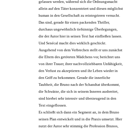
gelassen werden, während sich die Ordnungsmacht
allein auf den Täter konzentriert und diesen möglichst
human in den Gesellschaft zu reintegrieren versucht.
Das sind, gerade für einen packenden Thriller,
durchaus ungewöhnlich tiefsinnige Überlegungen,
die der Autor hier in seinen Text hat einfließen lassen.
Und Senécal macht dies wirklich geschickt.
Ausgehend von dem Verbrechen stellt er uns zunächst
die Eltern des getöteten Mädchens vor, berichtet uns
von ihrer Trauer, ihrer nachvollziehbaren Unfähigkeit,
den Verlust zu akzeptieren und ihr Leben wieder in
den Griff zu bekommen. Gerade die innerliche
Taubheit, die Bruno nach der Schandtat überkommt,
die Schwärze, die sich in seinem Inneren ausbreitet,
sind hierbei sehr intensiv und überzeugend in den
Text eingeflossen.
Es schließt sich dann ein Segment an, in dem Bruno
seinen Plan entwickelt und in die Praxis umsetzt. Hier
nutzt der Autor sehr stimmig die Profession Brunos,