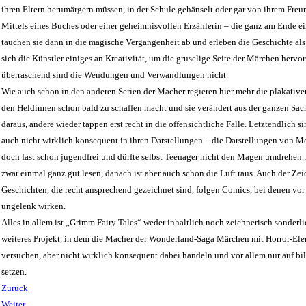
ihren Eltern herumärgern müssen, in der Schule gehänselt oder gar von ihrem Freu
Mittels eines Buches oder einer geheimnisvollen Erzählerin – die ganz am Ende ei
tauchen sie dann in die magische Vergangenheit ab und erleben die Geschichte als
sich die Künstler einiges an Kreativität, um die gruselige Seite der Märchen hervo
überraschend sind die Wendungen und Verwandlungen nicht.
Wie auch schon in den anderen Serien der Macher regieren hier mehr die plakativen
den Heldinnen schon bald zu schaffen macht und sie verändert aus der ganzen Sa
daraus, andere wieder tappen erst recht in die offensichtliche Falle. Letztendlich s
auch nicht wirklich konsequent in ihren Darstellungen – die Darstellungen von Mo
doch fast schon jugendfrei und dürfte selbst Teenager nicht den Magen umdrehen.
zwar einmal ganz gut lesen, danach ist aber auch schon die Luft raus. Auch der Zeic
Geschichten, die recht ansprechend gezeichnet sind, folgen Comics, bei denen vor
ungelenk wirken.
Alles in allem ist „Grimm Fairy Tales“ weder inhaltlich noch zeichnerisch sonderl
weiteres Projekt, in dem die Macher der Wonderland-Saga Märchen mit Horror-El
versuchen, aber nicht wirklich konsequent dabei handeln und vor allem nur auf bi
setzen.
Zurück
Weiter