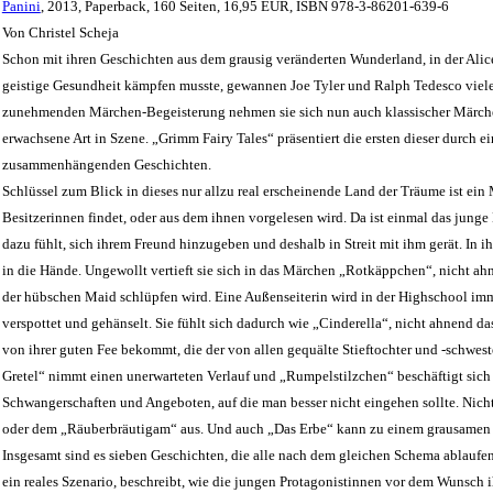
Panini
, 2013, Paperback, 160 Seiten, 16,95 EUR, ISBN 978-3-86201-639-6
Von Christel Scheja
Schon mit ihren Geschichten aus dem grausig veränderten Wunderland, in der Alic
geistige Gesundheit kämpfen musste, gewannen Joe Tyler und Ralph Tedesco viele 
zunehmenden Märchen-Begeisterung nehmen sie sich nun auch klassischer Märchens
erwachsene Art in Szene. „Grimm Fairy Tales“ präsentiert die ersten dieser durch
zusammenhängenden Geschichten.
Schlüssel zum Blick in dieses nur allzu real erscheinende Land der Träume ist ei
Besitzerinnen findet, oder aus dem ihnen vorgelesen wird. Da ist einmal das junge
dazu fühlt, sich ihrem Freund hinzugeben und deshalb in Streit mit ihm gerät. In 
in die Hände. Ungewollt vertieft sie sich in das Märchen „Rotkäppchen“, nicht ahn
der hübschen Maid schlüpfen wird. Eine Außenseiterin wird in der Highschool im
verspottet und gehänselt. Sie fühlt sich dadurch wie „Cinderella“, nicht ahnend da
von ihrer guten Fee bekommt, die der von allen gequälte Stieftochter und -schwe
Gretel“ nimmt einen unerwarteten Verlauf und „Rumpelstilzchen“ beschäftigt sich
Schwangerschaften und Angeboten, auf die man besser nicht eingehen sollte. Nicht
oder dem „Räuberbräutigam“ aus. Und auch „Das Erbe“ kann zu einem grausamen
Insgesamt sind es sieben Geschichten, die alle nach dem gleichen Schema ablaufen
ein reales Szenario, beschreibt, wie die jungen Protagonistinnen vor dem Wunsch i