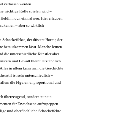
nd verlassen werden.
ne wichtige Rolle spielen wird –
 Heldin noch einmal neu. Hier erlauben
rzukehren – aber so wirklich
 Schockeffekte, der düstere Horror, der
che herauskommen lässt. Manche lernen
ind die unterschiedliche Künstler aber
nstern und Gewalt bleibt letztendlich
 Alles in allem kann man die Geschichte
henstil ist sehr unterschiedlich –
 allem die Figuren unproportional und
ich überzeugend, sondern nur ein
ementen für Erwachsene aufzupeppen
llige und oberflächliche Schockeffekte