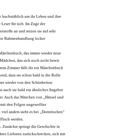
e buchstäblich um ihr Leben und ihre
Leser für sich. Im Zuge der
toffe an und setzen sie auf sehr
 eine Rahmenhandlung locker
n Märchenbuch, das immer wieder neue
 Mädchen, das sich noch nicht bereit
ihrem Zimmer fällt ihr ein Märchenbuch
end, dass sie schon bald in die Rolle
mer wieder von den Schönheiten
ss auch sie bald ein ähnliches Angebot
ster. Auch das Märchen von „Hänsel und
 mit den Folgen ungewollter
 viel anders sieht es bei „Dornröschen“
 Fluch werden.
. Zunächst springt die Geschichte in
hres Liebsten zurückschrecken, sich mit