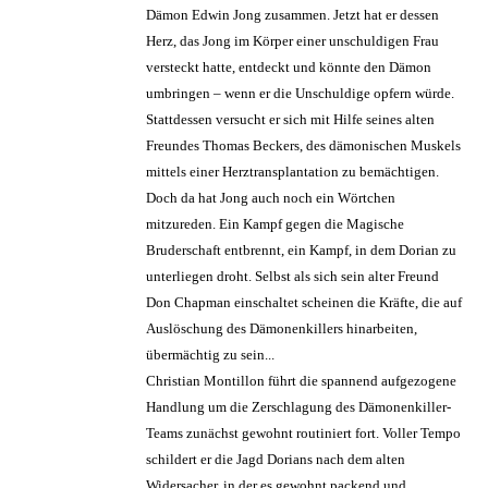
Dämon Edwin Jong zusammen. Jetzt hat er dessen
Herz, das Jong im Körper einer unschuldigen Frau
versteckt hatte, entdeckt und könnte den Dämon
umbringen – wenn er die Unschuldige opfern würde.
Stattdessen versucht er sich mit Hilfe seines alten
Freundes Thomas Beckers, des dämonischen Muskels
mittels einer Herztransplantation zu bemächtigen.
Doch da hat Jong auch noch ein Wörtchen
mitzureden. Ein Kampf gegen die Magische
Bruderschaft entbrennt, ein Kampf, in dem Dorian zu
unterliegen droht. Selbst als sich sein alter Freund
Don Chapman einschaltet scheinen die Kräfte, die auf
Auslöschung des Dämonenkillers hinarbeiten,
übermächtig zu sein...
Christian Montillon führt die spannend aufgezogene
Handlung um die Zerschlagung des Dämonenkiller-
Teams zunächst gewohnt routiniert fort. Voller Tempo
schildert er die Jagd Dorians nach dem alten
Widersacher, in der es gewohnt packend und