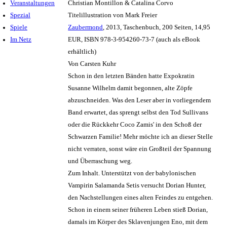
Veranstaltungen
Christian Montillon & Catalina Corvo
Spezial
Titelillustration von Mark Freier
Spiele
Zaubermond
, 2013, Taschenbuch, 200 Seiten, 14,95
Im Netz
EUR, ISBN 978-3-954260-73-7 (auch als eBook
erhältlich)
Von Carsten Kuhr
Schon in den letzten Bänden hatte Expokratin
Susanne Wilhelm damit begonnen, alte Zöpfe
abzuschneiden. Was den Leser aber in vorliegendem
Band erwartet, das sprengt selbst den Tod Sullivans
oder die Rückkehr Coco Zamis' in den Schoß der
Schwarzen Familie! Mehr möchte ich an dieser Stelle
nicht verraten, sonst wäre ein Großteil der Spannung
und Überraschung weg.
Zum Inhalt. Unterstützt von der babylonischen
Vampirin Salamanda Setis versucht Dorian Hunter,
den Nachstellungen eines alten Feindes zu entgehen.
Schon in einem seiner früheren Leben stieß Dorian,
damals im Körper des Sklavenjungen Eno, mit dem