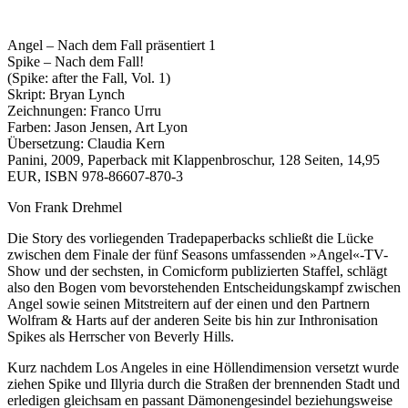
Angel – Nach dem Fall präsentiert 1
Spike – Nach dem Fall!
(Spike: after the Fall, Vol. 1)
Skript: Bryan Lynch
Zeichnungen: Franco Urru
Farben: Jason Jensen, Art Lyon
Übersetzung: Claudia Kern
Panini, 2009, Paperback mit Klappenbroschur, 128 Seiten, 14,95
EUR, ISBN 978-86607-870-3
Von Frank Drehmel
Die Story des vorliegenden Tradepaperbacks schließt die Lücke
zwischen dem Finale der fünf Seasons umfassenden »Angel«-TV-
Show und der sechsten, in Comicform publizierten Staffel, schlägt
also den Bogen vom bevorstehenden Entscheidungskampf zwischen
Angel sowie seinen Mitstreitern auf der einen und den Partnern
Wolfram & Harts auf der anderen Seite bis hin zur Inthronisation
Spikes als Herrscher von Beverly Hills.
Kurz nachdem Los Angeles in eine Höllendimension versetzt wurde
ziehen Spike und Illyria durch die Straßen der brennenden Stadt und
erledigen gleichsam en passant Dämonengesindel beziehungsweise