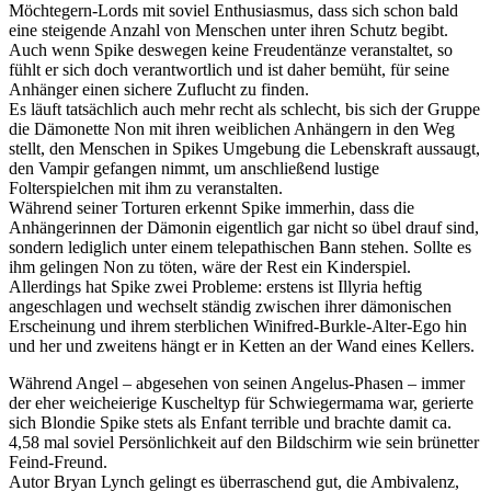
Möchtegern-Lords mit soviel Enthusiasmus, dass sich schon bald
eine steigende Anzahl von Menschen unter ihren Schutz begibt.
Auch wenn Spike deswegen keine Freudentänze veranstaltet, so
fühlt er sich doch verantwortlich und ist daher bemüht, für seine
Anhänger einen sichere Zuflucht zu finden.
Es läuft tatsächlich auch mehr recht als schlecht, bis sich der Gruppe
die Dämonette Non mit ihren weiblichen Anhängern in den Weg
stellt, den Menschen in Spikes Umgebung die Lebenskraft aussaugt,
den Vampir gefangen nimmt, um anschließend lustige
Folterspielchen mit ihm zu veranstalten.
Während seiner Torturen erkennt Spike immerhin, dass die
Anhängerinnen der Dämonin eigentlich gar nicht so übel drauf sind,
sondern lediglich unter einem telepathischen Bann stehen. Sollte es
ihm gelingen Non zu töten, wäre der Rest ein Kinderspiel.
Allerdings hat Spike zwei Probleme: erstens ist Illyria heftig
angeschlagen und wechselt ständig zwischen ihrer dämonischen
Erscheinung und ihrem sterblichen Winifred-Burkle-Alter-Ego hin
und her und zweitens hängt er in Ketten an der Wand eines Kellers.
Während Angel – abgesehen von seinen Angelus-Phasen – immer
der eher weicheierige Kuscheltyp für Schwiegermama war, gerierte
sich Blondie Spike stets als Enfant terrible und brachte damit ca.
4,58 mal soviel Persönlichkeit auf den Bildschirm wie sein brünetter
Feind-Freund.
Autor Bryan Lynch gelingt es überraschend gut, die Ambivalenz,