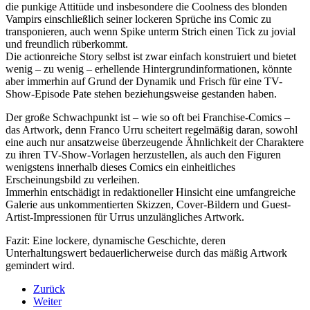
die punkige Attitüde und insbesondere die Coolness des blonden
Vampirs einschließlich seiner lockeren Sprüche ins Comic zu
transponieren, auch wenn Spike unterm Strich einen Tick zu jovial
und freundlich rüberkommt.
Die actionreiche Story selbst ist zwar einfach konstruiert und bietet
wenig – zu wenig – erhellende Hintergrundinformationen, könnte
aber immerhin auf Grund der Dynamik und Frisch für eine TV-
Show-Episode Pate stehen beziehungsweise gestanden haben.
Der große Schwachpunkt ist – wie so oft bei Franchise-Comics –
das Artwork, denn Franco Urru scheitert regelmäßig daran, sowohl
eine auch nur ansatzweise überzeugende Ähnlichkeit der Charaktere
zu ihren TV-Show-Vorlagen herzustellen, als auch den Figuren
wenigstens innerhalb dieses Comics ein einheitliches
Erscheinungsbild zu verleihen.
Immerhin entschädigt in redaktioneller Hinsicht eine umfangreiche
Galerie aus unkommentierten Skizzen, Cover-Bildern und Guest-
Artist-Impressionen für Urrus unzulängliches Artwork.
Fazit: Eine lockere, dynamische Geschichte, deren
Unterhaltungswert bedauerlicherweise durch das mäßig Artwork
gemindert wird.
Zurück
Weiter