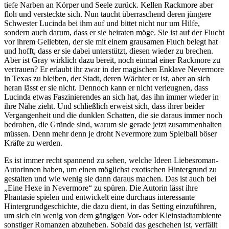
tiefe Narben an Körper und Seele zurück. Kellen Rackmore aber
floh und versteckte sich. Nun taucht überraschend deren jüngere
Schwester Lucinda bei ihm auf und bittet nicht nur um Hilfe,
sondern auch darum, dass er sie heiraten möge. Sie ist auf der Flucht
vor ihrem Geliebten, der sie mit einem grausamen Fluch belegt hat
und hofft, dass er sie dabei unterstützt, diesen wieder zu brechen.
Aber ist Gray wirklich dazu bereit, noch einmal einer Rackmore zu
vertrauen? Er erlaubt ihr zwar in der magischen Enklave Nevermore
in Texas zu bleiben, der Stadt, deren Wächter er ist, aber an sich
heran lässt er sie nicht. Dennoch kann er nicht verleugnen, dass
Lucinda etwas Faszinierendes an sich hat, das ihn immer wieder in
ihre Nähe zieht. Und schließlich erweist sich, dass ihrer beider
Vergangenheit und die dunklen Schatten, die sie daraus immer noch
bedrohen, die Gründe sind, warum sie gerade jetzt zusammenhalten
müssen. Denn mehr denn je droht Nevermore zum Spielball böser
Kräfte zu werden.
Es ist immer recht spannend zu sehen, welche Ideen Liebesroman-
Autorinnen haben, um einen möglichst exotischen Hintergrund zu
gestalten und wie wenig sie dann daraus machen. Das ist auch bei
„Eine Hexe in Nevermore“ zu spüren. Die Autorin lässt ihre
Phantasie spielen und entwickelt eine durchaus interessante
Hintergrundgeschichte, die dazu dient, in das Setting einzuführen,
um sich ein wenig von dem gängigen Vor- oder Kleinstadtambiente
sonstiger Romanzen abzuheben. Sobald das geschehen ist, verfällt