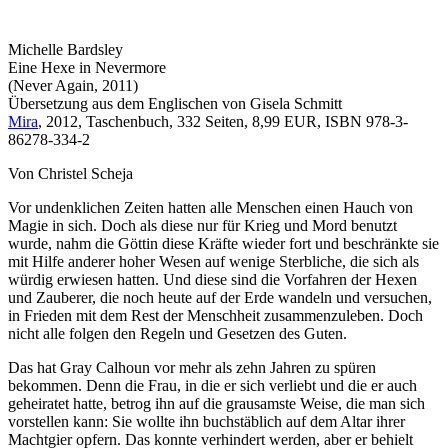
Michelle Bardsley
Eine Hexe in Nevermore
(Never Again, 2011)
Übersetzung aus dem Englischen von Gisela Schmitt
Mira
, 2012, Taschenbuch, 332 Seiten, 8,99 EUR, ISBN 978-3-
86278-334-2
Von Christel Scheja
Vor undenklichen Zeiten hatten alle Menschen einen Hauch von
Magie in sich. Doch als diese nur für Krieg und Mord benutzt
wurde, nahm die Göttin diese Kräfte wieder fort und beschränkte sie
mit Hilfe anderer hoher Wesen auf wenige Sterbliche, die sich als
würdig erwiesen hatten. Und diese sind die Vorfahren der Hexen
und Zauberer, die noch heute auf der Erde wandeln und versuchen,
in Frieden mit dem Rest der Menschheit zusammenzuleben. Doch
nicht alle folgen den Regeln und Gesetzen des Guten.
Das hat Gray Calhoun vor mehr als zehn Jahren zu spüren
bekommen. Denn die Frau, in die er sich verliebt und die er auch
geheiratet hatte, betrog ihn auf die grausamste Weise, die man sich
vorstellen kann: Sie wollte ihn buchstäblich auf dem Altar ihrer
Machtgier opfern. Das konnte verhindert werden, aber er behielt