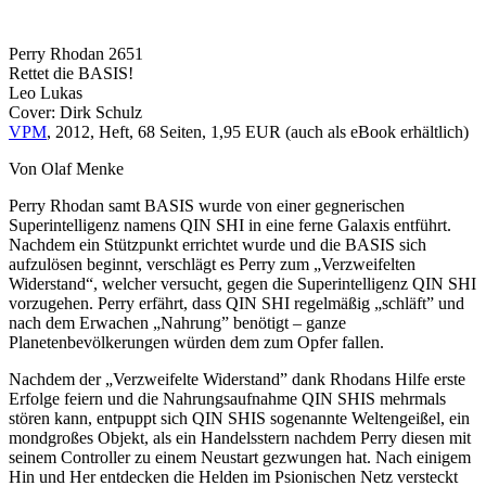
Perry Rhodan 2651
Rettet die BASIS!
Leo Lukas
Cover: Dirk Schulz
VPM
, 2012, Heft, 68 Seiten, 1,95 EUR (auch als eBook erhältlich)
Von Olaf Menke
Perry Rhodan samt BASIS wurde von einer gegnerischen
Superintelligenz namens QIN SHI in eine ferne Galaxis entführt.
Nachdem ein Stützpunkt errichtet wurde und die BASIS sich
aufzulösen beginnt, verschlägt es Perry zum „Verzweifelten
Widerstand“, welcher versucht, gegen die Superintelligenz QIN SHI
vorzugehen. Perry erfährt, dass QIN SHI regelmäßig „schläft” und
nach dem Erwachen „Nahrung” benötigt – ganze
Planetenbevölkerungen würden dem zum Opfer fallen.
Nachdem der „Verzweifelte Widerstand” dank Rhodans Hilfe erste
Erfolge feiern und die Nahrungsaufnahme QIN SHIS mehrmals
stören kann, entpuppt sich QIN SHIS sogenannte Weltengeißel, ein
mondgroßes Objekt, als ein Handelsstern nachdem Perry diesen mit
seinem Controller zu einem Neustart gezwungen hat. Nach einigem
Hin und Her entdecken die Helden im Psionischen Netz versteckt