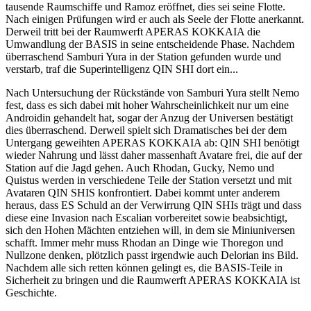
tausende Raumschiffe und Ramoz eröffnet, dies sei seine Flotte.
Nach einigen Prüfungen wird er auch als Seele der Flotte anerkannt.
Derweil tritt bei der Raumwerft APERAS KOKKAIA die
Umwandlung der BASIS in seine entscheidende Phase. Nachdem
überraschend Samburi Yura in der Station gefunden wurde und
verstarb, traf die Superintelligenz QIN SHI dort ein...
Nach Untersuchung der Rückstände von Samburi Yura stellt Nemo
fest, dass es sich dabei mit hoher Wahrscheinlichkeit nur um eine
Androidin gehandelt hat, sogar der Anzug der Universen bestätigt
dies überraschend. Derweil spielt sich Dramatisches bei der dem
Untergang geweihten APERAS KOKKAIA ab: QIN SHI benötigt
wieder Nahrung und lässt daher massenhaft Avatare frei, die auf der
Station auf die Jagd gehen. Auch Rhodan, Gucky, Nemo und
Quistus werden in verschiedene Teile der Station versetzt und mit
Avataren QIN SHIS konfrontiert. Dabei kommt unter anderem
heraus, dass ES Schuld an der Verwirrung QIN SHIs trägt und dass
diese eine Invasion nach Escalian vorbereitet sowie beabsichtigt,
sich den Hohen Mächten entziehen will, in dem sie Miniuniversen
schafft. Immer mehr muss Rhodan an Dinge wie Thoregon und
Nullzone denken, plötzlich passt irgendwie auch Delorian ins Bild.
Nachdem alle sich retten können gelingt es, die BASIS-Teile in
Sicherheit zu bringen und die Raumwerft APERAS KOKKAIA ist
Geschichte.