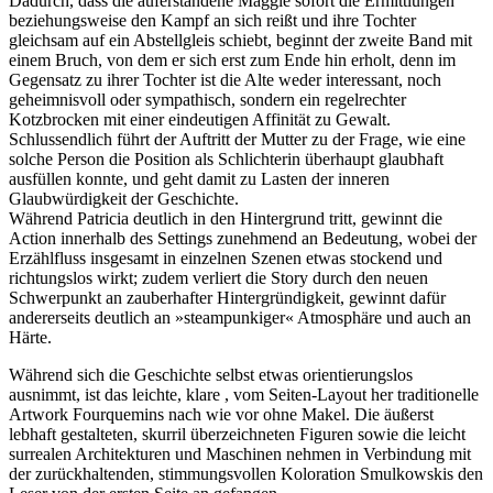
Dadurch, dass die auferstandene Maggie sofort die Ermittlungen
beziehungsweise den Kampf an sich reißt und ihre Tochter
gleichsam auf ein Abstellgleis schiebt, beginnt der zweite Band mit
einem Bruch, von dem er sich erst zum Ende hin erholt, denn im
Gegensatz zu ihrer Tochter ist die Alte weder interessant, noch
geheimnisvoll oder sympathisch, sondern ein regelrechter
Kotzbrocken mit einer eindeutigen Affinität zu Gewalt.
Schlussendlich führt der Auftritt der Mutter zu der Frage, wie eine
solche Person die Position als Schlichterin überhaupt glaubhaft
ausfüllen konnte, und geht damit zu Lasten der inneren
Glaubwürdigkeit der Geschichte.
Während Patricia deutlich in den Hintergrund tritt, gewinnt die
Action innerhalb des Settings zunehmend an Bedeutung, wobei der
Erzählfluss insgesamt in einzelnen Szenen etwas stockend und
richtungslos wirkt; zudem verliert die Story durch den neuen
Schwerpunkt an zauberhafter Hintergründigkeit, gewinnt dafür
andererseits deutlich an »steampunkiger« Atmosphäre und auch an
Härte.
Während sich die Geschichte selbst etwas orientierungslos
ausnimmt, ist das leichte, klare , vom Seiten-Layout her traditionelle
Artwork Fourquemins nach wie vor ohne Makel. Die äußerst
lebhaft gestalteten, skurril überzeichneten Figuren sowie die leicht
surrealen Architekturen und Maschinen nehmen in Verbindung mit
der zurückhaltenden, stimmungsvollen Koloration Smulkowskis den