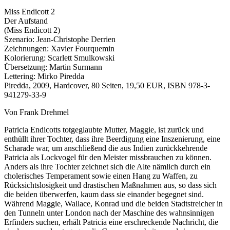
Miss Endicott 2
Der Aufstand
(Miss Endicott 2)
Szenario: Jean-Christophe Derrien
Zeichnungen: Xavier Fourquemin
Kolorierung: Scarlett Smulkowski
Übersetzung: Martin Surmann
Lettering: Mirko Piredda
Piredda, 2009, Hardcover, 80 Seiten, 19,50 EUR, ISBN 978-3-
941279-33-9
Von Frank Drehmel
Patricia Endicotts totgeglaubte Mutter, Maggie, ist zurück und
enthüllt ihrer Tochter, dass ihre Beerdigung eine Inszenierung, eine
Scharade war, um anschließend die aus Indien zurückkehrende
Patricia als Lockvogel für den Meister missbrauchen zu können.
Anders als ihre Tochter zeichnet sich die Alte nämlich durch ein
cholerisches Temperament sowie einen Hang zu Waffen, zu
Rücksichtslosigkeit und drastischen Maßnahmen aus, so dass sich
die beiden überwerfen, kaum dass sie einander begegnet sind.
Während Maggie, Wallace, Konrad und die beiden Stadtstreicher in
den Tunneln unter London nach der Maschine des wahnsinnigen
Erfinders suchen, erhält Patricia eine erschreckende Nachricht, die