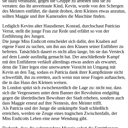
sie dazu veranlasst, gegen die Gruppe zu arbeiten und sie zu
verraten: das ihr anvertraute Kind, Kevin, wurde von den Schergen
des Meisters entführt, die damit drohen, dem Kleinen etwas anzutun,
sollten Maggie und ihre Kameraden die Maschine finden.
Lediglich Kevins alter Hausdiener, Konrad, durchschaut Patricias
Verrat, stellt die junge Frau zur Rede und erfährt so von der
Entführung des Jungen.
Die junge Miss Endicott entscheidet sich dafür, den Knaben auf
eigene Faust zu suchen, um ihn aus den Klauen seiner Entführer zu
befreien. Tatsächlich dauert es nicht allzu lange, bis sie das Versteck
auf dem Lande ausfindig gemacht hat. Der anschließende Kampf
mit den Entführern verläuft allerdings etwas anders als erwartet,
denn die Täter legen eine unerwartete Vorsicht im Umgang mit
Kevin an den Tag, sodass es Patricia dank ihrer Kampfkünste nicht
schwerfällt, ihn zu erretten, auch wenn nun neue Fragen auftauchen,
die in das Haus des Kleinen weisen.
In London spitzt sich zwischenzeitlich die Lage zu: nicht nur, dass
sich die Vergessenen unter dem Banner der Revolution endgültig
gegen die überirdischen Bewohner der Stadt erheben, sondern auch
dass Maggie erneut auf ihre Nemesis, den Meister trifft.
Als Patricia und der Junge die umkämpfte Stadt schließlich
erreichen, werden sie Zeuge eines tragischen Zwischenfalls, der
Miss Endicotts Leben eine neue Wendung gibt.