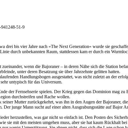
3-941248-51-9
a drei bis vier Jahre nach »The Next Generation« wurde sie geschaff
r Linie durch unbekannten Raum, stattdessen kam er durch ein Wurmloc
zueinander, wenn die Bajoraner – in deren Nähe sich die Station befa
bfeinde, unter deren Besatzung sie über Jahrzehnte gelitten hatten.
hlaufenden Handlungsbogen ausgestattet, was nicht zuletzt an der erfo
sehr untypisch für das Universum.
nde der Fernsehserie spielen. Der Krieg gegen das Dominion mag zu 
Region durchstreifen und Rache wollen.
 seiner Mutter zurückgekehrt, was ihn in den Augen der Bajoraner, di
 Der junge Mann sucht auf einer alten Ausgrabungsstätte auf Bajor Ant
er herzustellen, was gar nicht so einfach ist. Den Posten des Sicher
ie sie mit den meisten umgehen muss, aber sie hat kaum Rückhalt bei d
 nur wenig Unterstützung. Sie ahnen nicht, dass sich die Lage schon b