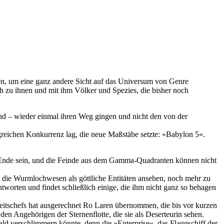
en, um eine ganz andere Sicht auf das Universum von Genre
h zu ihnen und mit ihm Völker und Spezies, die bisher noch
nd – wieder einmal ihren Weg gingen und nicht den von der
lgreichen Konkurrenz lag, die neue Maßstäbe setzte: »Babylon 5«.
Ende sein, und die Feinde aus dem Gamma-Quadranten können nicht
e die Wurmlochwesen als göttliche Entitäten ansehen, noch mehr zu
worten und findet schließlich einige, die ihm nicht ganz so behagen
heitschefs hat ausgerechnet Ro Laren übernommen, die bis vor kurzen
en Angehörigen der Sternenflotte, die sie als Deserteurin sehen.
ald verschlimmern könnte, denn die »Enterprise«, das Flaggschiff der