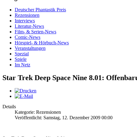
Deutscher Phantastik Preis
Rezensionen
Interviews
Literatur-News
Film- & Serien-News
Comic-News
Hörspiel- & Hörbuch-News
Veranstaltungen
Spezial
Spiele
Im Netz
Star Trek Deep Space Nine 8.01: Offenbaru
Details
Kategorie: Rezensionen
Veröffentlicht: Samstag, 12. Dezember 2009 00:00