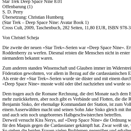
Star Trek Deep Space Nine 8.01
Offenbarung (1)
S. D. Perry
Übersetzung: Christian Humberg
(Star Trek – Deep Space Nine: Avatar Book 1)
Cross Cult, 2009, Taschenbuch, 282 Seiten, 11,80 EUR, ISBN 978-
Von Christel Scheja
Die zweite der neuen »Star Trek«-Serien war »Deep Space Nine«. Etw
Roddenberry zu werfen. Diesmal reisten die Menschen nicht in erste
niemandem bekannt waren.
Zum anderen standen Wissenschaft und Glauben immer im Widerstreit 
Föderation gewohnten, vor allem in Bezug auf die cardassianischen Er
Als erste der »Star Trek«-Serien wurde sie düster und mit einem durc
»Deep Space Nine« musste wohl oder übel nachziehen und wurde so 
Dem tragen auch die Romane Rechnung, die drei Monate nach dem E
mehr zurückkehren, aber noch gibt es Verbände und Flotten, die die 
Benjamin Sisko, der ehemalige Kommandant der Station, ist zum Volk
einem Auserwählten macht und seinen Sohn Jake Sisko gleich mit ihm.
und auch sein noch ungeborenes Halbgeschwisterchen betreffen.
Derweil versucht Kira Nerys, auf »Deep Space Nine« die Ordnung wied
für den Maquis gegen die Cardassianer gekämpft hat. Zwar weiß sie, w
So stehen die beiden Frauen vielen Problemen gegenüber und erhalten