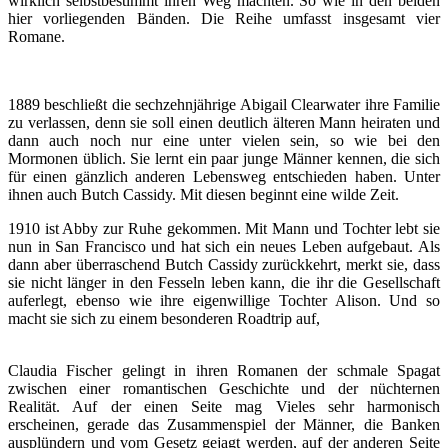
wirklich selbstbestimmt ihren Weg machten. So wie in den beiden
hier vorliegenden Bänden. Die Reihe umfasst insgesamt vier
Romane.
1889 beschließt die sechzehnjährige Abigail Clearwater ihre Familie
zu verlassen, denn sie soll einen deutlich älteren Mann heiraten und
dann auch noch nur eine unter vielen sein, so wie bei den
Mormonen üblich. Sie lernt ein paar junge Männer kennen, die sich
für einen gänzlich anderen Lebensweg entschieden haben. Unter
ihnen auch Butch Cassidy. Mit diesen beginnt eine wilde Zeit.
1910 ist Abby zur Ruhe gekommen. Mit Mann und Tochter lebt sie
nun in San Francisco und hat sich ein neues Leben aufgebaut. Als
dann aber überraschend Butch Cassidy zurückkehrt, merkt sie, dass
sie nicht länger in den Fesseln leben kann, die ihr die Gesellschaft
auferlegt, ebenso wie ihre eigenwillige Tochter Alison. Und so
macht sie sich zu einem besonderen Roadtrip auf,
Claudia Fischer gelingt in ihren Romanen der schmale Spagat
zwischen einer romantischen Geschichte und der nüchternen
Realität. Auf der einen Seite mag Vieles sehr harmonisch
erscheinen, gerade das Zusammenspiel der Männer, die Banken
ausplündern und vom Gesetz gejagt werden, auf der anderen Seite