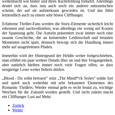
weitermacht wie bisher und ihren Rachefeldzug fortsetzt. Allerdings
deutet sich an, dass nun auch noch ein anderer mitzumischen
scheint, der auf sie aufmerksam geworden ist. Und das führt
letztendlich auch zu einem sehr bösen Cliffhanger.
Erfahrene Thriller-Fans werden die Story-Elemente sicherlich leicht
erkennen und nachvollziehen, was allerdings ein wenig auf Kosten
der Spannung geht. Die Autorin präsentiert zwar immer noch eine
rasante Geschichte, die an knisternder Leidenschaft und brutalen
Momenten nicht spart, dennoch bewegt sich die Handlung immer
mehr auf ausgetretenen Pfaden.
Immerhin wird der Hintergrund der Heldin weiter fortgeschrieben,
man erfährt ein paar weitere Details über sie und ihre Vergangenheit,
aber natürlich bleiben immer noch viele Fragen offen, so dass
neugierige Leser weiter fiebern dürfen.
„Blood - Du sollst bereuen“ setzt „The Mindf*ck Series“ solide fort
und spielt auch weiterhin mit sehr bekannten Elementen des
Romantic Thrillers. Wieder einmal geht es recht brutal zu, wichtige
Weichen für die Zukunft werden gestellt. Und nicht zuletzt macht
ein Cliffhanger Lust auf Mehr.
Zurück
Weiter