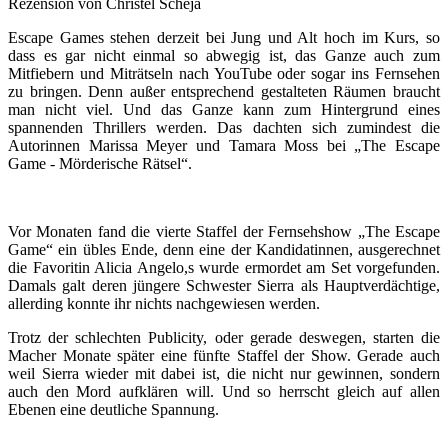
Rezension von Christel Scheja
Escape Games stehen derzeit bei Jung und Alt hoch im Kurs, so
dass es gar nicht einmal so abwegig ist, das Ganze auch zum
Mitfiebern und Miträtseln nach YouTube oder sogar ins Fernsehen
zu bringen. Denn außer entsprechend gestalteten Räumen braucht
man nicht viel. Und das Ganze kann zum Hintergrund eines
spannenden Thrillers werden. Das dachten sich zumindest die
Autorinnen Marissa Meyer und Tamara Moss bei „The Escape
Game - Mörderische Rätsel“.
Vor Monaten fand die vierte Staffel der Fernsehshow „The Escape
Game“ ein übles Ende, denn eine der Kandidatinnen, ausgerechnet
die Favoritin Alicia Angelo,s wurde ermordet am Set vorgefunden.
Damals galt deren jüngere Schwester Sierra als Hauptverdächtige,
allerding konnte ihr nichts nachgewiesen werden.
Trotz der schlechten Publicity, oder gerade deswegen, starten die
Macher Monate später eine fünfte Staffel der Show. Gerade auch
weil Sierra wieder mit dabei ist, die nicht nur gewinnen, sondern
auch den Mord aufklären will. Und so herrscht gleich auf allen
Ebenen eine deutliche Spannung.