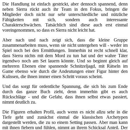
Die Handlung ist einfach gestrickt, aber dennoch spannend, denn
neben Sierra rückt auch ihr Team in den Fokus, bringen die
Mitglieder doch nicht nur sehr unterschiedliche und nützliche
Fähigkeiten mit sich, sondern auch interessante
Charakterschwächen. Tatsächlich sind diese auch erst einmal
voreingenommen, so dass es Sierra nicht leicht hat.
Aber nach und nach zeigt sich, dass die kleine Gruppe
zusammenarbeiten muss, wenn sie nicht untergehen will - weder im
Spiel noch bei den Ermittlungen. Immerhin ist recht schnell klar,
dass Sierra nichts mit dem Mord zu tun hat und der wahre Täter
irgendwo noch am Set lauern könnte. Und so beginnt gleich auf
mehreren Ebenen eine spannende Schnitzeljagd, mit Rätseln im
Game ebenso wie durch die Andeutungen einer Figur hinter den
Kulissen, die ihnen immer einen Schritt voraus scheint.
Und das sorgt für ordentliche Spannung, die sich bis zum Ende
durch das ganze Buch zieht, denn immerhin gibt es auch
Rückschläge - und die Gefahr, dass ihnen selbst etwas passiert,
nimmt deutlich zu.
Die Figuren erhalten Profil, auch wenn es nicht allzu sehr in die
Tiefe geht und zunächst einmal die klassischen Archetypen
dargestellt werden, die zu so einem Setting passen. Aber man kann
mit ihnen fiebern und fühlen, nimmt an ihrem Schicksal Anteil. Der