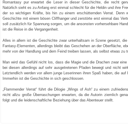
Romantasy pur erwartet die Leser in dieser Geschichte, die recht ge
Natürlich sieht es zu Anfang erst einmal schlecht für die Heldin und ihre F
der so wichtigen Kräfte, bis hin zu einem erschütternden Verrat. Denn 
Geschichte mit einem bösen Cliffhanger und zerstörte erst einmal das Ver
soll zusätzlich für Spannung sorgen, um die ansonsten vorhersehbare Handl
ist die Reise in die Vergangenheit.
Alles in allem ist die Geschichte zwar unterhaltsam in Szene gesetzt, die
Fantasy-Elementen, allerdings bleibt das Geschehen an der Oberfläche, ebe
mehr von der Handlung und dem Feind treiben lassen, als selbst etwas zu t
Man wird das Gefühl nicht los, dass die Magie und die Drachen zwar eine n
bei diesen allerdings auf sehr ausgetretenen Pfaden bewegt und nicht wirk
Letztendlich werden vor allem junge Leserinnen ihren Spaß haben, die auf 
Immerhin ist die Geschichte in sich geschlossen.
„Flammender Verrat“ führt die Dilogie „Wings of Ash“ zu einem zufriedens
nicht allzu große Überraschungen erwarten, da die Autorin ziemlich ge
folgt und die leidenschaftliche Beziehung über das Abenteuer stellt.