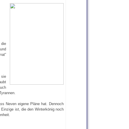
 die
 und
rat“
sie
aubt
auch
 Tyrannen.
dass Neven eigene Pläne hat. Dennoch
e Einzige ist, die den Winterkönig noch
enheit.