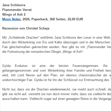
Jana Schikorra
Flammender Verrat
Wings of Ash 2
Moon Notes
, 2026, Paperback, 368 Seiten, 18,00 EUR
Rezension von Christel Scheja
Mit „Schlafende Drachen“ entführte Jana Schikorra den Leser in eine Welt,
durch den Winterkönig von Eis und Kälte überzogen und in der Menschen
Fae gleichermaßen geknechtet wurden. Nun gibt es mit „Flammender Ver
die Fortsetzung der romantischen Dilogie „Wings of Ash“.
Gylda Endurion ist eine der letzten Feuersängerinnen. Als 
gefangengenommen und vom Winterkönig ihrer Familie und Freiheit ber
wird, tritt Lord Neven auf den Plan, ein ebenso charismatischer als 
undurchsichtiger Fae. Gylda ist für ihn der Schlüssel zur Entmachtung des
Nicht nur, dass sie die Drachen wiedererweckt, sie merkt auch schnell, 
gibt sie nicht auf, versteht sie nun doch immer mehr, dass sie vielleicht di
ausschalten kann. Vielleicht sogar auf einer gewagten Reise in die Vergang