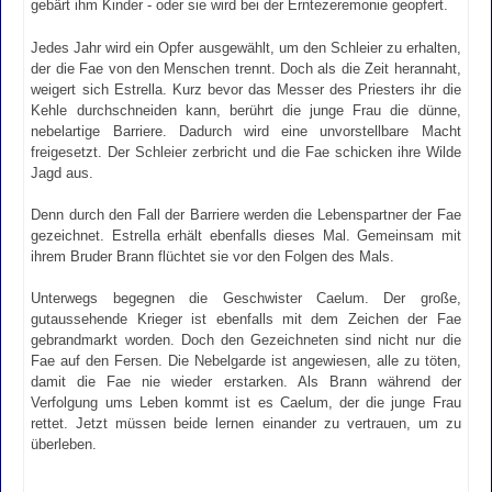
gebärt ihm Kinder - oder sie wird bei der Erntezeremonie geopfert.
Jedes Jahr wird ein Opfer ausgewählt, um den Schleier zu erhalten,
der die Fae von den Menschen trennt. Doch als die Zeit herannaht,
weigert sich Estrella. Kurz bevor das Messer des Priesters ihr die
Kehle durchschneiden kann, berührt die junge Frau die dünne,
nebelartige Barriere. Dadurch wird eine unvorstellbare Macht
freigesetzt. Der Schleier zerbricht und die Fae schicken ihre Wilde
Jagd aus.
Denn durch den Fall der Barriere werden die Lebenspartner der Fae
gezeichnet. Estrella erhält ebenfalls dieses Mal. Gemeinsam mit
ihrem Bruder Brann flüchtet sie vor den Folgen des Mals.
Unterwegs begegnen die Geschwister Caelum. Der große,
gutaussehende Krieger ist ebenfalls mit dem Zeichen der Fae
gebrandmarkt worden. Doch den Gezeichneten sind nicht nur die
Fae auf den Fersen. Die Nebelgarde ist angewiesen, alle zu töten,
damit die Fae nie wieder erstarken. Als Brann während der
Verfolgung ums Leben kommt ist es Caelum, der die junge Frau
rettet. Jetzt müssen beide lernen einander zu vertrauen, um zu
überleben.