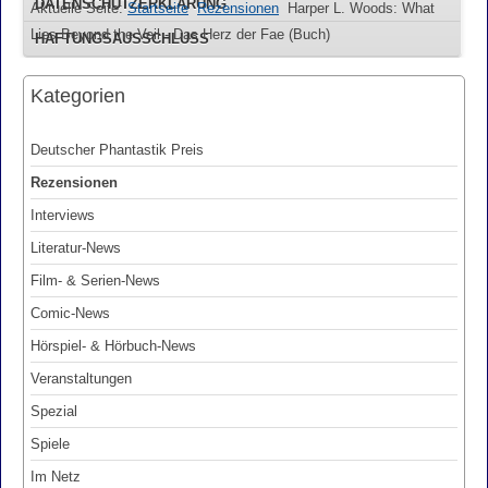
DATENSCHUTZERKLÄRUNG
Aktuelle Seite:
Startseite
Rezensionen
Harper L. Woods: What
Lies Beyond the Veil - Das Herz der Fae (Buch)
HAFTUNGSAUSSCHLUSS
Kategorien
Deutscher Phantastik Preis
Rezensionen
Interviews
Literatur-News
Film- & Serien-News
Comic-News
Hörspiel- & Hörbuch-News
Veranstaltungen
Spezial
Spiele
Im Netz