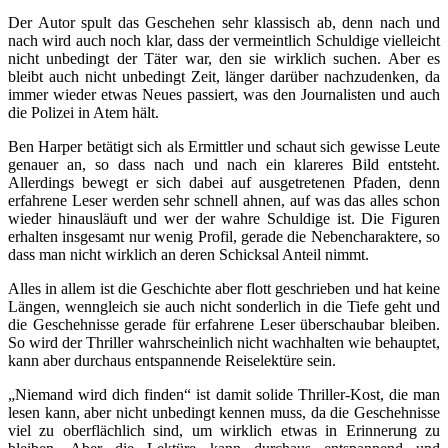
Der Autor spult das Geschehen sehr klassisch ab, denn nach und
nach wird auch noch klar, dass der vermeintlich Schuldige vielleicht
nicht unbedingt der Täter war, den sie wirklich suchen. Aber es
bleibt auch nicht unbedingt Zeit, länger darüber nachzudenken, da
immer wieder etwas Neues passiert, was den Journalisten und auch
die Polizei in Atem hält.
Ben Harper betätigt sich als Ermittler und schaut sich gewisse Leute
genauer an, so dass nach und nach ein klareres Bild entsteht.
Allerdings bewegt er sich dabei auf ausgetretenen Pfaden, denn
erfahrene Leser werden sehr schnell ahnen, auf was das alles schon
wieder hinausläuft und wer der wahre Schuldige ist. Die Figuren
erhalten insgesamt nur wenig Profil, gerade die Nebencharaktere, so
dass man nicht wirklich an deren Schicksal Anteil nimmt.
Alles in allem ist die Geschichte aber flott geschrieben und hat keine
Längen, wenngleich sie auch nicht sonderlich in die Tiefe geht und
die Geschehnisse gerade für erfahrene Leser überschaubar bleiben.
So wird der Thriller wahrscheinlich nicht wachhalten wie behauptet,
kann aber durchaus entspannende Reiselektüre sein.
„Niemand wird dich finden“ ist damit solide Thriller-Kost, die man
lesen kann, aber nicht unbedingt kennen muss, da die Geschehnisse
viel zu oberflächlich sind, um wirklich etwas in Erinnerung zu