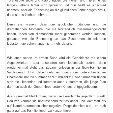
Toranosuke Ibuki und Kaoru haben die Höhen und Tiefen eines
langen Lebens hinter sich gebracht und nun heißt es Abschied
nehmen, aber die Erinnerung an die glücklichen Jahre sorgen dafür,
dass sie es leichter nehmen.
Denn sie wissen, dass die glücklichen Stunden und die
dramatischen Momente, die sie letztendlich zusammengebracht
haben, ihnen von Niemandem mehr genommen werden können,
genauso wie die Erinnerung an das Zusammensein mit den
Liebsten, die schon lange nicht mehr da sind.
Wie auch schon im ersten Band wird die Geschichte mit einem
Augenzwinkern, aber ansonsten sehr lebensnah erzählt, denn
wieder einmal steht das Zusammenleben in der Ibuki-Familie im
Vordergrund. Und dabei geht es durch die unterschiedlichen
Charaktere natürlich immer sehr turbulent zu. Aber immerhin finden
sich die Liebenden und kommen auch zusammen, die junge Frau
darf nun auch der Geburt ihres ersten Kindes entgegenfiebern.
Auch diesmal bleibt offen, wann die Geschichte eigentlich spielt.
Dadurch kommt sie überraschend zeitlos daher und klammert bis
auf Naturkatastrophen eher negative Dinge deutlich aus, um sich
ganz auf das Familienleben zu konzentrieren.