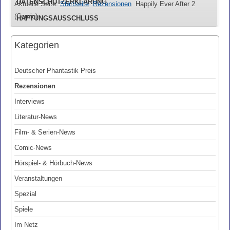
DATENSCHUTZERKLÄRUNG
Aktuelle Seite:
Startseite
Rezensionen
Happily Ever After 2
(Comic)
HAFTUNGSAUSSCHLUSS
Kategorien
Deutscher Phantastik Preis
Rezensionen
Interviews
Literatur-News
Film- & Serien-News
Comic-News
Hörspiel- & Hörbuch-News
Veranstaltungen
Spezial
Spiele
Im Netz