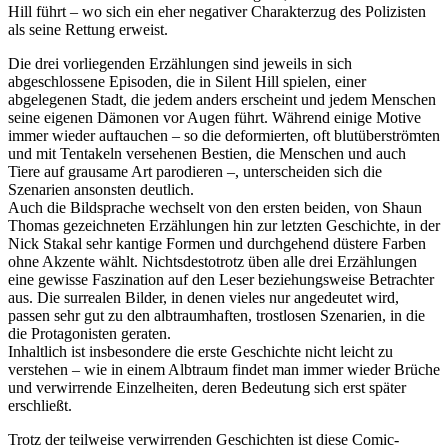
Hill führt – wo sich ein eher negativer Charakterzug des Polizisten
als seine Rettung erweist.
Die drei vorliegenden Erzählungen sind jeweils in sich
abgeschlossene Episoden, die in Silent Hill spielen, einer
abgelegenen Stadt, die jedem anders erscheint und jedem Menschen
seine eigenen Dämonen vor Augen führt. Während einige Motive
immer wieder auftauchen – so die deformierten, oft blutüberströmten
und mit Tentakeln versehenen Bestien, die Menschen und auch
Tiere auf grausame Art parodieren –, unterscheiden sich die
Szenarien ansonsten deutlich.
Auch die Bildsprache wechselt von den ersten beiden, von Shaun
Thomas gezeichneten Erzählungen hin zur letzten Geschichte, in der
Nick Stakal sehr kantige Formen und durchgehend düstere Farben
ohne Akzente wählt. Nichtsdestotrotz üben alle drei Erzählungen
eine gewisse Faszination auf den Leser beziehungsweise Betrachter
aus. Die surrealen Bilder, in denen vieles nur angedeutet wird,
passen sehr gut zu den albtraumhaften, trostlosen Szenarien, in die
die Protagonisten geraten.
Inhaltlich ist insbesondere die erste Geschichte nicht leicht zu
verstehen – wie in einem Albtraum findet man immer wieder Brüche
und verwirrende Einzelheiten, deren Bedeutung sich erst später
erschließt.
Trotz der teilweise verwirrenden Geschichten ist diese Comic-