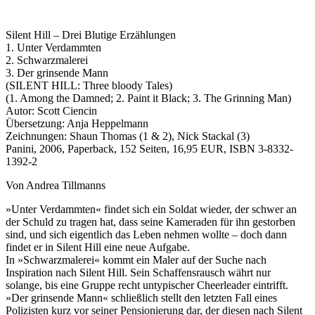
Silent Hill – Drei Blutige Erzählungen
1. Unter Verdammten
2. Schwarzmalerei
3. Der grinsende Mann
(SILENT HILL: Three bloody Tales)
(1. Among the Damned; 2. Paint it Black; 3. The Grinning Man)
Autor: Scott Ciencin
Übersetzung: Anja Heppelmann
Zeichnungen: Shaun Thomas (1 & 2), Nick Stackal (3)
Panini, 2006, Paperback, 152 Seiten, 16,95 EUR, ISBN 3-8332-
1392-2
Von Andrea Tillmanns
»Unter Verdammten« findet sich ein Soldat wieder, der schwer an
der Schuld zu tragen hat, dass seine Kameraden für ihn gestorben
sind, und sich eigentlich das Leben nehmen wollte – doch dann
findet er in Silent Hill eine neue Aufgabe.
In »Schwarzmalerei« kommt ein Maler auf der Suche nach
Inspiration nach Silent Hill. Sein Schaffensrausch währt nur
solange, bis eine Gruppe recht untypischer Cheerleader eintrifft.
»Der grinsende Mann« schließlich stellt den letzten Fall eines
Polizisten kurz vor seiner Pensionierung dar, der diesen nach Silent