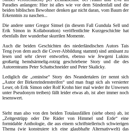
Paradies anlangen: Hier ist alles wie vor dem Sündenfall und die
beiden biblischen Bewohner denken gar nicht daran, vom Baum der
Erkenntnis zu naschen...
Die andere unter Gregor Simsel (in diesem Fall Gundula Sell und
Erik Simon in Kollaboration) veröffentlichte Kurzgeschichte hat
ebenfalls ihre wunderbar skurrilen Momente.
Auch die beiden Geschichten des niederländischen Autors Tais
Teng (von dem auch die Cover-Abbildung stammt) sind amüsant zu
lesen und sehr clever entworfen, ebenso wie Jewgeni Lukins
großartig hemdsärmelig-rotzig geschriebene Story und die des
Autorenteams Peter Schattschneider und Peter Skalicky.
Lediglich die „ominöse“ Story des Neandertalers (er nennt sich
„Autor der Birkenrindenstreifen“ und man fragt sich als versierter
Leser, ob Erik Simon oder Rolf Krohn hier mal wieder ihr Unwesen
unter Pseudonym treiben) fällt leider etwas ab, ist aber immer noch
lesenswert.
Sieht man also von den beiden Totalausfällen (siehe oben) ab, ist
„Zeitgestrüpp oder Die Räder von Himmel und Erde“ eine
formidable Anthologie, die aus einem schriftstellerisch schwierigen
Thema (wie konstruiere ich eine glaubhafte Alternativwelt) das