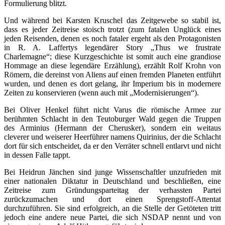
Formulierung blitzt.
Und während bei Karsten Kruschel das Zeitgewebe so stabil ist,
dass es jeder Zeitreise stoisch trotzt (zum fatalen Unglück eines
jeden Reisenden, denen es noch fataler ergeht als den Protagonisten
in R. A. Laffertys legendärer Story „Thus we frustrate
Charlemagne“; diese Kurzgeschichte ist somit auch eine grandiose
Hommage an diese legendäre Erzählung), erzählt Rolf Krohn von
Römern, die dereinst von Aliens auf einen fremden Planeten entführt
wurden, und denen es dort gelang, ihr Imperium bis in modernere
Zeiten zu konservieren (wenn auch mit „Modernisierungen“).
Bei Oliver Henkel führt nicht Varus die römische Armee zur
berühmten Schlacht in den Teutoburger Wald gegen die Truppen
des Arminius (Hermann der Cherusker), sondern ein weitaus
cleverer und weiserer Heerführer namens Quirinius, der die Schlacht
dort für sich entscheidet, da er den Verräter schnell entlarvt und nicht
in dessen Falle tappt.
Bei Heidrun Jänchen sind junge Wissenschaftler unzufrieden mit
einer nationalen Diktatur in Deutschland und beschließen, eine
Zeitreise zum Gründungsparteitag der verhassten Partei
zurückzumachen und dort einen Sprengstoff-Attentat
durchzuführen. Sie sind erfolgreich, an die Stelle der Getöteten tritt
jedoch eine andere neue Partei, die sich NSDAP nennt und von