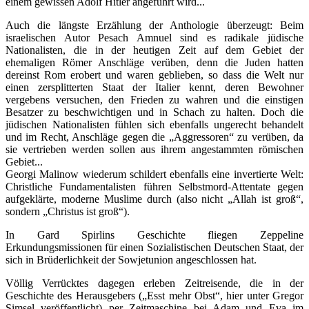
einem gewissen Adolf Hitler angeführt wird...
Auch die längste Erzählung der Anthologie überzeugt: Beim
israelischen Autor Pesach Amnuel sind es radikale jüdische
Nationalisten, die in der heutigen Zeit auf dem Gebiet der
ehemaligen Römer Anschläge verüben, denn die Juden hatten
dereinst Rom erobert und waren geblieben, so dass die Welt nur
einen zersplitterten Staat der Italier kennt, deren Bewohner
vergebens versuchen, den Frieden zu wahren und die einstigen
Besatzer zu beschwichtigen und in Schach zu halten. Doch die
jüdischen Nationalisten fühlen sich ebenfalls ungerecht behandelt
und im Recht, Anschläge gegen die „Aggressoren“ zu verüben, da
sie vertrieben werden sollen aus ihrem angestammten römischen
Gebiet...
Georgi Malinow wiederum schildert ebenfalls eine invertierte Welt:
Christliche Fundamentalisten führen Selbstmord-Attentate gegen
aufgeklärte, moderne Muslime durch (also nicht „Allah ist groß“,
sondern „Christus ist groß“).
In Gard Spirlins Geschichte fliegen Zeppeline
Erkundungsmissionen für einen Sozialistischen Deutschen Staat, der
sich in Brüderlichkeit der Sowjetunion angeschlossen hat.
Völlig Verrücktes dagegen erleben Zeitreisende, die in der
Geschichte des Herausgebers („Esst mehr Obst“, hier unter Gregor
Simsel veröffentlicht) per Zeitmaschine bei Adam und Eva im