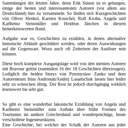
Sammlungen der letzten Jahre, denn Erik Simon ist es gelungen,
einige der besten und interessantesten Autoren (vor allem aus
Deutschland) hier zu versammeln. So finden sich Kurzgeschichten
von Oliver Henkel, Karsten Kruschel, Rolf Krohn, Angela und
Karlheinz Steinmüller und Heidrun Jänchen in diesem
bemerkenswerten Band.
Aufgabe war es, Geschichten zu erzählen, in denen alternative
historische Abläufe geschildert werden, oder deren Auswirkungen
auf die Gegenwart. Wozu auch oft Zeitreisen der Auslöser sein
können.
Diese hoch komplexe Ausgangslage wird von den meisten Autoren
mit Bravour gelöst (zumindest 16 der 18 Geschichten überzeugen).
Lediglich die beiden Storys von Przemyslaw Zanko und dem
Autorenteam Irina Andronati/Andrej Lasartschuk lassen hier leider
sehr zu wünschen übrig. Der Rest ist jedoch durchgängig wirklich
lesenswert bis sehr gut.
So gibt es eine wunderbar lakonische Erzählung von Angela und
Karlheinz Steinmüller zum Auftakt über frühe Formen des
Tourismus im antiken Griechenland und wunderprächtige, heute
verschollene Ingenieurskunst.
Eine Geschichte, bei welcher der Schalk der Autoren aus jeder