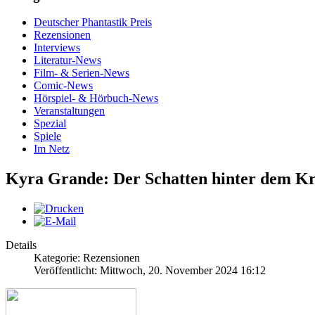
Deutscher Phantastik Preis
Rezensionen
Interviews
Literatur-News
Film- & Serien-News
Comic-News
Hörspiel- & Hörbuch-News
Veranstaltungen
Spezial
Spiele
Im Netz
Kyra Grande: Der Schatten hinter dem Kri
Details
Kategorie: Rezensionen
Veröffentlicht: Mittwoch, 20. November 2024 16:12