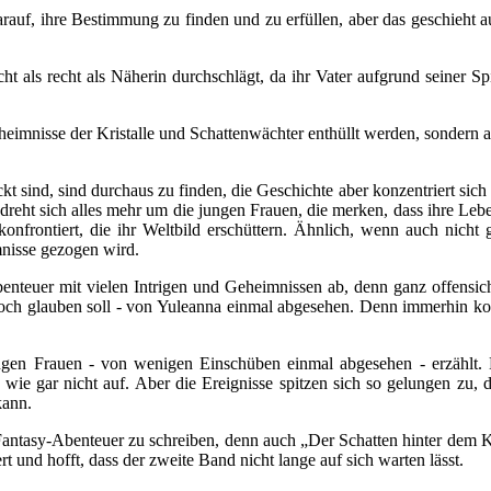
auf, ihre Bestimmung zu finden und zu erfüllen, aber das geschieht auf
t als recht als Näherin durchschlägt, da ihr Vater aufgrund seiner Spie
eimnisse der Kristalle und Schattenwächter enthüllt werden, sondern a
 sind, sind durchaus zu finden, die Geschichte aber konzentriert sic
dreht sich alles mehr um die jungen Frauen, die merken, dass ihre Le
rontiert, die ihr Weltbild erschüttern. Ähnlich, wenn auch nicht 
mnisse gezogen wird.
teuer mit vielen Intrigen und Geheimnissen ab, denn ganz offensicht
 noch glauben soll - von Yuleanna einmal abgesehen. Denn immerhin k
ungen Frauen - von wenigen Einschüben einmal abgesehen - erzählt.
wie gar nicht auf. Aber die Ereignisse spitzen sich so gelungen zu,
kann.
antasy-Abenteuer zu schreiben, denn auch „Der Schatten hinter dem Kri
t und hofft, dass der zweite Band nicht lange auf sich warten lässt.