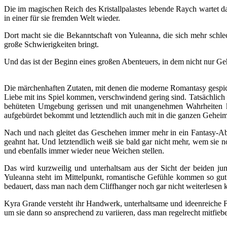
Die im magischen Reich des Kristallpalastes lebende Raych wartet dar
in einer für sie fremden Welt wieder.
Dort macht sie die Bekanntschaft von Yuleanna, die sich mehr schlech
große Schwierigkeiten bringt.
Und das ist der Beginn eines großen Abenteuers, in dem nicht nur Geh
Die märchenhaften Zutaten, mit denen die moderne Romantasy gespickt
Liebe mit ins Spiel kommen, verschwindend gering sind. Tatsächlich 
behüteten Umgebung gerissen und mit unangenehmen Wahrheiten konf
aufgebürdet bekommt und letztendlich auch mit in die ganzen Gehei
Nach und nach gleitet das Geschehen immer mehr in ein Fantasy-Aben
geahnt hat. Und letztendlich weiß sie bald gar nicht mehr, wem sie
und ebenfalls immer wieder neue Weichen stellen.
Das wird kurzweilig und unterhaltsam aus der Sicht der beiden j
Yuleanna steht im Mittelpunkt, romantische Gefühle kommen so gut 
bedauert, dass man nach dem Cliffhanger noch gar nicht weiterlesen 
Kyra Grande versteht ihr Handwerk, unterhaltsame und ideenreiche F
um sie dann so ansprechend zu variieren, dass man regelrecht mitfieber