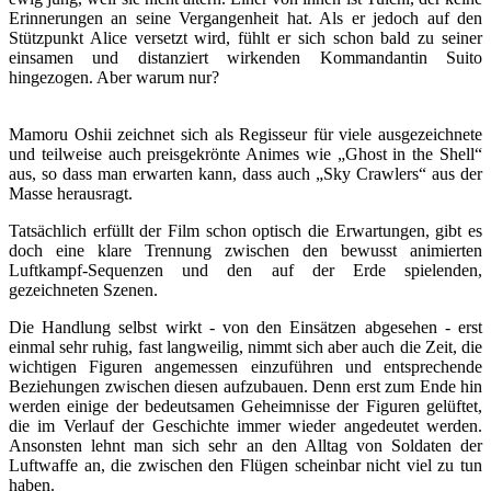
Erinnerungen an seine Vergangenheit hat. Als er jedoch auf den
Stützpunkt Alice versetzt wird, fühlt er sich schon bald zu seiner
einsamen und distanziert wirkenden Kommandantin Suito
hingezogen. Aber warum nur?
Mamoru Oshii zeichnet sich als Regisseur für viele ausgezeichnete
und teilweise auch preisgekrönte Animes wie „Ghost in the Shell“
aus, so dass man erwarten kann, dass auch „Sky Crawlers“ aus der
Masse herausragt.
Tatsächlich erfüllt der Film schon optisch die Erwartungen, gibt es
doch eine klare Trennung zwischen den bewusst animierten
Luftkampf-Sequenzen und den auf der Erde spielenden,
gezeichneten Szenen.
Die Handlung selbst wirkt - von den Einsätzen abgesehen - erst
einmal sehr ruhig, fast langweilig, nimmt sich aber auch die Zeit, die
wichtigen Figuren angemessen einzuführen und entsprechende
Beziehungen zwischen diesen aufzubauen. Denn erst zum Ende hin
werden einige der bedeutsamen Geheimnisse der Figuren gelüftet,
die im Verlauf der Geschichte immer wieder angedeutet werden.
Ansonsten lehnt man sich sehr an den Alltag von Soldaten der
Luftwaffe an, die zwischen den Flügen scheinbar nicht viel zu tun
haben.