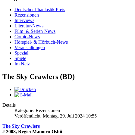
Deutscher Phantastik Preis
Rezensionen
Interviews
Literatur-News
Film- & Serien-News
Comic-News
Hörspiel- & Hörbuch-News
Veranstaltungen
Spezial
Spiele
Im Netz
The Sky Crawlers (BD)
Details
Kategorie: Rezensionen
Veröffentlicht: Montag, 29. Juli 2024 10:55
The Sky Crawlers
J 2008, Regie: Mamoru Oshii