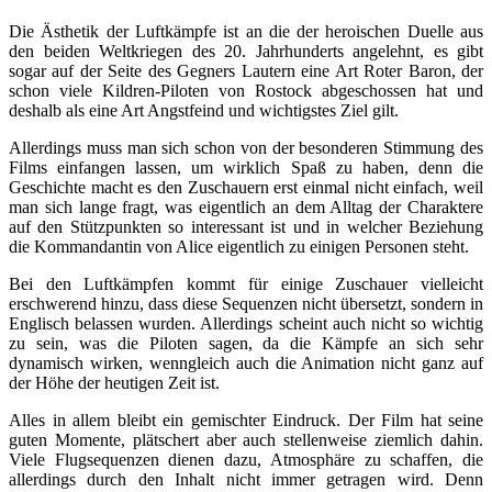
Die Ästhetik der Luftkämpfe ist an die der heroischen Duelle aus
den beiden Weltkriegen des 20. Jahrhunderts angelehnt, es gibt
sogar auf der Seite des Gegners Lautern eine Art Roter Baron, der
schon viele Kildren-Piloten von Rostock abgeschossen hat und
deshalb als eine Art Angstfeind und wichtigstes Ziel gilt.
Allerdings muss man sich schon von der besonderen Stimmung des
Films einfangen lassen, um wirklich Spaß zu haben, denn die
Geschichte macht es den Zuschauern erst einmal nicht einfach, weil
man sich lange fragt, was eigentlich an dem Alltag der Charaktere
auf den Stützpunkten so interessant ist und in welcher Beziehung
die Kommandantin von Alice eigentlich zu einigen Personen steht.
Bei den Luftkämpfen kommt für einige Zuschauer vielleicht
erschwerend hinzu, dass diese Sequenzen nicht übersetzt, sondern in
Englisch belassen wurden. Allerdings scheint auch nicht so wichtig
zu sein, was die Piloten sagen, da die Kämpfe an sich sehr
dynamisch wirken, wenngleich auch die Animation nicht ganz auf
der Höhe der heutigen Zeit ist.
Alles in allem bleibt ein gemischter Eindruck. Der Film hat seine
guten Momente, plätschert aber auch stellenweise ziemlich dahin.
Viele Flugsequenzen dienen dazu, Atmosphäre zu schaffen, die
allerdings durch den Inhalt nicht immer getragen wird. Denn