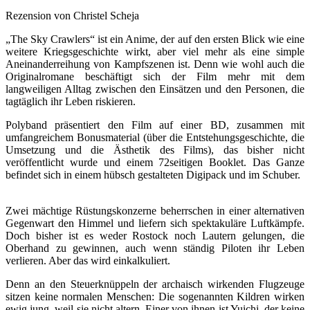
Rezension von Christel Scheja
„The Sky Crawlers“ ist ein Anime, der auf den ersten Blick wie eine
weitere Kriegsgeschichte wirkt, aber viel mehr als eine simple
Aneinanderreihung von Kampfszenen ist. Denn wie wohl auch die
Originalromane beschäftigt sich der Film mehr mit dem
langweiligen Alltag zwischen den Einsätzen und den Personen, die
tagtäglich ihr Leben riskieren.
Polyband präsentiert den Film auf einer BD, zusammen mit
umfangreichem Bonusmaterial (über die Entstehungsgeschichte, die
Umsetzung und die Ästhetik des Films), das bisher nicht
veröffentlicht wurde und einem 72seitigen Booklet. Das Ganze
befindet sich in einem hübsch gestalteten Digipack und im Schuber.
Zwei mächtige Rüstungskonzerne beherrschen in einer alternativen
Gegenwart den Himmel und liefern sich spektakuläre Luftkämpfe.
Doch bisher ist es weder Rostock noch Lautern gelungen, die
Oberhand zu gewinnen, auch wenn ständig Piloten ihr Leben
verlieren. Aber das wird einkalkuliert.
Denn an den Steuerknüppeln der archaisch wirkenden Flugzeuge
sitzen keine normalen Menschen: Die sogenannten Kildren wirken
ewig jung, weil sie nicht altern. Einer von ihnen ist Yuichi, der keine