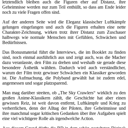
letztendlich bleiben auch die Figuren eher auf Distanz, ihre
Geheimnisse werden nur zum Teil enthüllt, so dass am Ende leider
noch zu viele Fragen offen sind.
Auf der anderen Seite wird die Eleganz klassischer Luftkämpfe
gelungen eingefangen und auch die Figuren erhalten eine nette
Charakter-Zeichnung, wirken trotz ihrer Distanz zum Zuschauer
halbwegs wie normale Menschen mit Gefühlen, Schwächen und
Bedürfnissen.
Das Bonusmaterial führt die Interviews, die im Booklet zu finden
sind, noch einmal ausführlich aus und zeigt auch, was die Macher
dazu veranlasste, den Film zu drehen und weshalb sie gerade diese
besondere Ästhetik wählten. Dadurch wird auch verständlicher,
warum der Film trotz gewisser Schwächen ein Klassiker geworden
ist. Die Aufmachung, die Polyband gewählt hat ist zudem edel,
angemessen und sogar platzsparend.
Man mag darüber streiten, ob „The Sky Crawlers“ wirklich zu den
großen Anime-Klassikern zählt, die Geschichte hat aber einen
gewissen Reiz, ist weit davon entfernt, Luftkämpfe und Krieg zu
verherrlichen, denn der Alltag der Piloten, ihre Geheimnisse und
ihre manchmal sogar kritischen Gedanken über ihre Aufgaben spielt
eine viel wichtigere Rolle als irgendwelche Action.