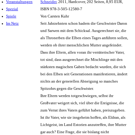
Veranstaltungen
Schneider
, 2011, Hardcover, 202 Seiten, 8,95 EUR,
Spezial
ISBN 978-3-505-12580-7
Spiele
Von Carsten Kuhr
Im Netz
Seit Jahrzehnten schon hadern die Geschwister Daron
und Sarwen mit dem Schicksal. Ausgerechnet sie, die
als Thronerben die Elben eines Tages anführen sollen,
werden ob ihrer menschlichen Mutter angefeindet.
Dass ihre Eltern, allen voran ihr verräterischer Vater,
tot sind, dass ausgerechnet die Mischlinge mit den
stärksten magischen Gaben bedacht wurden, die sich
bei den Elben seit Generationen manifestieren, ändert
nichts an der generellen Abneigung so manches
Spitzohrs gegen die Geschwister.
Ihre Eltern werden totgeschwiegen, selbst ihr
Großvater weigert sich, viel über die Ereignisse, die
zum Verrat ihres Vaters geführt haben, preiszugeben.
Ist ihr Vater, wie sie insgeheim hoffen, als Eldran, als
Lichtgeist, im Land Estorien anzutreffen, ihre Mutter
gar auch? Eine Frage, die sie bislang nicht