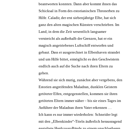
beantworten konnten. Dann aber kommt ihnen das
Schicksal in Form des estorianischen Thronerben zu
Hilfe. Caladir, der erst siebenjährige Elbe, hat sich
ganz den alten magischen Künsten verschrieben. Im
Land, in dem die Zeit wesentlich langsamer
verstreicht als außerhalb der Grenzen, hat er ein
magisch angetriebenes Luftschiff entworfen und
gebaut. Dass er ausgerechnet in Elbenhaven strandet
und um Hilfe bittet, ermöglicht es den Geschwistern
endlich auch auf die Suche nach ihren Eltern zu
gehen.
Während sie sich mutig, zunächst aber vergebens, den
Estorien angreifenden Maladran, dunklen Geistern
getöteter Elfen, entgegenstellen, kommen sie ihren
getöteten Eltern immer näher – bis sie eines Tages im
Anführer der Maladran ihren Vater erkennen …
Ich kann es nur immer wiederholen: Schneider legt
mit den „Elbenkinder“-Titeln äußerlich herausragend
gestaltete Hardcover-Bände zu einem unschlagbaren