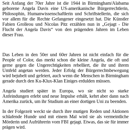
Seit Anfang der 70er Jahre ist die 1944 in Birmingham/Alabama
geborene Angela Davis eine US-amerikanische Bürgerrechtlerin,
Philosophin, Humanwissenschaftlerin und Schriftstellerin, die sich
vor allem für die Rechte Gefangener eingesetzt hat. Die Künstler
Fabien Grolleou und Nicolas Pitz erzählen nun in „Gejagt - Die
Flucht der Angela Davis“ von den prägenden Jahren im Leben
dieser Frau.
Das Leben in den 50er und 60er Jahren ist nicht einfach für die
People of Color, das merkt schon die kleine Angela, die oft und
gerne gegen die Ungerechtigkeiten rebelliert, die ihr und ihrem
Umfeld angetan werden. Jeder Erfolg der Bürgerrechtsbewegung
wird bejubelt und gefeiert, auch wenn die Menschen in Birmingham
gerade durch den Ku-Klux-Klan Einiges erdulden müssen.
Angela studiert später in Europa, wo sie nicht so starke
Anfeindungen erlebt und neue Impulse erhält, kehrt aber dann nach
Amerika zurück, um ihr Studium an einer dortigen Uni zu beenden.
In der Folgezeit weckt sie durch ihre mutigen Reden und Aktionen
schlafende Hunde und mit einem Mal wird sie als vermeintliche
Mörderin und Aufrührerin vom FBI gejagt. Etwas, das sie für immer
prägen wird.