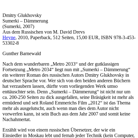
Dmitry Glukhovsky
Sumerki – Dämmerung
(Sumerki, 2007)
Aus dem Russischen von M. David Drevs
Heyne
, 2010, Paperback, 512 Seiten, 15,00 EUR, ISBN 978-3-453-
53302-8
Gunther Barnewald
Nach dem wunderbaren „Metro 2033“ und der gutklassigen
Fortsetzung „Metro 2034“ liegt nun mit „Sumerki – Dämmerung“
ein weiterer Roman des russischen Autors Dmitry Glukhovsky in
deutscher Sprache vor. Wer sich von den beiden anderen Büchern
hat verzaubern lassen, dürfte vom vorliegenden Werk umso
enttäuschter sein. Denn „Sumerki – Dämmerung“ ist nicht nur um
ca. 200-250 Seiten zu dick ausgefallen, seine Bräsigkeit ist mehr als
ermüdend und seit Roland Emmerichs Film „2012“ ist das Thema
mehr als ausgelutscht, auch wenn man dies dem Autor nicht
vorwerfen kann, ist sein Buch aus dem Jahr 2007 und somit keine
Nachahmertat.
Erzählt wird von einem russischen Übersetzer, der wie ein
Einsiedler in Moskau lebt und fernab jeder Technik (kein Computer,