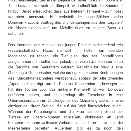
Forscherkollegen, das in der Lagune der Insel Fortuna in 800 Meter
Tiefe havariert vor sich hin dümpelt, wird allmählich der Sauerstoff
knapp. Umso erfreulicher, dass aus heiterem Himmel – zumindest
von oben – unerwartete Hilfe herbeieilt: der toughe Söldner London
Donovan klaubt im Auftrag des „Hundertjährigen aus den Karpaten“
die Abgesunkenen auf, um Melville flugs zu seinem Boss zu
schaffen.
Das Interesse des Alten an der jungen Frau ist selbstredend rein
wissenschaftlicher Natur: sie soll ihm helfen, ein lebenden
Megalodon zu fangen, ein Tier also, das seit Jahrmillionen
ausgestorben sein sollte, das jedoch seit vielen Jahrzehnten durch
die Berichte von Seefahrern geistert. Natürlich ist Melville eine
überzeugte Gutmenschin, welche die egozentrischen Bestrebungen
des Kuriositätensammlers verabscheut, sodass der Alte zweierlei
„Argumente“ vorträgt, um die Frau zur Kooperation zu bewegen: er
hat ihre Tochter Lou, das mutierte Kiemen-Kind, von Donovan
entführen lassen, und er verbringt die Forscherin in eine
Unterwasserstation im Challengertief des Marianengrabens, in eine
einzigartige Hitech-Station, die auf der Welt ihresgleichen sucht.
Während der Karpatengreis und die Frau auf dem Grund der
Tiefsee ein Übereinkommen schließen, diskutieren an Land
Forscher seltsame weltweite Vorkommnisse, die in erster Linie die
Meeresfauna betreffen. Außerdem gibt es da noch den