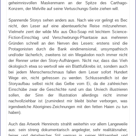
geheimnisvollen Maskenmann an der Spitze des Carthago-
Konzern, der Melville auf seine Vertuschungs-Seite ziehen will.
Spannende Storys sehen anders aus. Nach wie vor gelingt es Bec
nicht, den Leser auf eine abenteuerliche Reise mitzunehmen.
Vielmehr zerrt der wilde Mix aus Öko-Soap mit leichtem Science-
Fiction-Einschlag und Verschwörungs-Phantasie aus mehreren
Gründen schnell an den Nerven des Lesers: erstens sind die
Protagonisten durch die Bank eindimensional, unsympathisch
und/oder lächerlich, zweitens ist ein Megalodon noch immer nicht
der Renner unter den Story-Aufhängern. Nicht nur, dass das Vieh
ökologisch etwa so wertvoll wie ein Blattfußkrebs ist, sondern auch
bei jedem Menschenschmaus fallen dem Leser sofort Hundert
Wege ein, nicht gefressen zu werden. Schlussendlich ist der
Storyaufbau selbst nicht das Gelbe vom Ei, da die zahlreichen
Einschübe zwar die Geschichte rund um das Urviech illustrieren
sollen, der Sinn der Illustration allerdings nicht immer
nachvollziehbar ist (zumindest mir bleibt bisher verborgen, was
irgendwelche Aborigines-Zeichnungen mit den fetten Haien zu tun
haben).
Auch das Artwork Henninots strahlt weiterhin vor allem Langeweile
aus: sein streng dokumentarisch angelegter, sehr realitätsnaher,
feiner und detailreicher Stil vermag in seiner Hölzernheit und