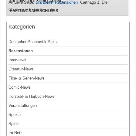
DATENSCHUTZERKLÄRUNG
Aktuelle Seite:
Startseite
Rezensionen
Carthago 1: Die
Challenger-Tiefe (Comic)
HAFTUNGSAUSSCHLUSS
Kategorien
Deutscher Phantastik Preis
Rezensionen
Interviews
Literatur-News
Film- & Serien-News
Comic-News
Hörspiel- & Hörbuch-News
Veranstaltungen
Spezial
Spiele
Im Netz