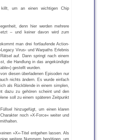
killt, um an einen wichtigen Chip
egenheit, denn hier werden mehrere
esetzt – und keiner davon wird zum
ekommt man drei fortlaufende Action-
›Legacy Virus‹ und Warpaths Erlebnis
 Rätsel auf. Dann springt nach einem
sst, die Handlung in das angekündigte
able«) gestellt wurden.
d von diesen überladenen Episoden nur
 auch nichts ändern. Es wurde einfach
 sich als Rückblende in einem simplen,
cht dazu zu gehören scheint und den
lene soll zu einem späteren Zeitpunkt
 Füllsel hinzugefügt, um einen klaren
 Charakter noch »X-Force« weiter und
mithalten.
keinen »X«-Titel entgehen lassen. Als
 einige weitere Nummern benötigen, um