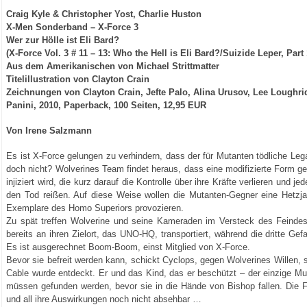
Craig Kyle & Christopher Yost, Charlie Huston
X-Men Sonderband – X-Force 3
Wer zur Hölle ist Eli Bard?
(X-Force Vol. 3 # 11 – 13: Who the Hell is Eli Bard?/Suizide Leper, Part
Aus dem Amerikanischen von Michael Strittmatter
Titelillustration von Clayton Crain
Zeichnungen von Clayton Crain, Jefte Palo, Alina Urusov, Lee Loughri
Panini, 2010, Paperback, 100 Seiten, 12,95 EUR
Von Irene Salzmann
Es ist X-Force gelungen zu verhindern, dass der für Mutanten tödliche Lega
doch nicht? Wolverines Team findet heraus, dass eine modifizierte Form ge
injiziert wird, die kurz darauf die Kontrolle über ihre Kräfte verlieren und 
den Tod reißen. Auf diese Weise wollen die Mutanten-Gegner eine Hetzjag
Exemplare des Homo Superiors provozieren.
Zu spät treffen Wolverine und seine Kameraden im Versteck des Feindes 
bereits an ihren Zielort, das UNO-HQ, transportiert, während die dritte G
Es ist ausgerechnet Boom-Boom, einst Mitglied von X-Force.
Bevor sie befreit werden kann, schickt Cyclops, gegen Wolverines Willen, s
Cable wurde entdeckt. Er und das Kind, das er beschützt – der einzige Mu
müssen gefunden werden, bevor sie in die Hände von Bishop fallen. Die F
und all ihre Auswirkungen noch nicht absehbar …