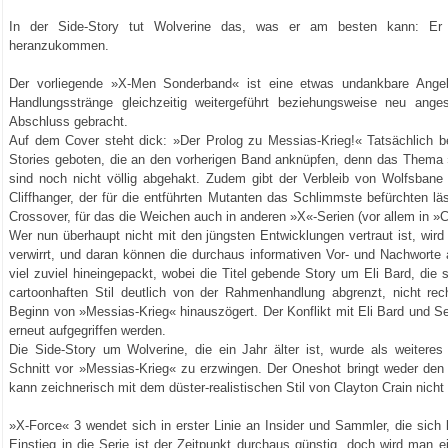
In der Side-Story tut Wolverine das, was er am besten kann: Er 
heranzukommen.
Der vorliegende »X-Men Sonderband« ist eine etwas undankbare Angel
Handlungsstränge gleichzeitig weitergeführt beziehungsweise neu ang
Abschluss gebracht.
Auf dem Cover steht dick: »Der Prolog zu Messias-Krieg!« Tatsächlich b
Stories geboten, die an den vorherigen Band anknüpfen, denn das Thema 
sind noch nicht völlig abgehakt. Zudem gibt der Verbleib von Wolfsbane
Cliffhanger, der für die entführten Mutanten das Schlimmste befürchten lä
Crossover, für das die Weichen auch in anderen »X«-Serien (vor allem in »C
Wer nun überhaupt nicht mit den jüngsten Entwicklungen vertraut ist, wir
verwirrt, und daran können die durchaus informativen Vor- und Nachworte
viel zuviel hineingepackt, wobei die Titel gebende Story um Eli Bard, die
cartoonhaften Stil deutlich von der Rahmenhandlung abgrenzt, nicht re
Beginn von »Messias-Krieg« hinauszögert. Der Konflikt mit Eli Bard und Se
erneut aufgegriffen werden.
Die Side-Story um Wolverine, die ein Jahr älter ist, wurde als weiteres
Schnitt vor »Messias-Krieg« zu erzwingen. Der Oneshot bringt weder den
kann zeichnerisch mit dem düster-realistischen Stil von Clayton Crain nicht 
»X-Force« 3 wendet sich in erster Linie an Insider und Sammler, die sich 
Einstieg in die Serie ist der Zeitpunkt durchaus günstig, doch wird man