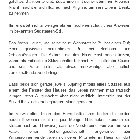
gefülltes Bankkonto erbt. Zusammen mit seiner stummen Freundin
Niamh macht er sich flux auf nach Virginia, um sein Erbe in Besitz
zu nehmen.
Ihn erwartet nichts weniger als ein hoch-herrschaftliches Anwesen
im bekannten Südstaaten-Stil.
Das Axton House, wie seine neue Wohnstatt heißt, hat einen Ruf;
einen gewissen berüchtigten Ruf bei Nachbarn und
Ortsansässigen. Die Axtons, die das Haus einst bauen ließen,
waren als mitleidlose Sklavenhalter bekannt, A.’s entfernter Cousin
und sein Vater galten als etwas merkwürdige, aber höflich
zurückhaltende Sonderlinge.
Dass beide sich gerade jeweils 50jährig mittels eines Sturzes aus
einem der Fenster des Hauses das Leben nahmen mag tragisch
klingen, stört A. zunächst aber nicht wirklich. Immerhin hat der
Suizid ihn zu einem begüterten Mann gemacht.
Im verwinkelten Innen des Herrschaftssitzes finden die beiden
neuen Bewohner nicht nur jede Menge Bibliotheken, sondern sie
stoßen auch auf Hinweise, dass der Verstorbene, wie vor ihm sein
Vater, einer Geheimgesellschaft angehörte. Zur
Wintersonnenwende trafen sich deren Mitglieder im Haus, um dort