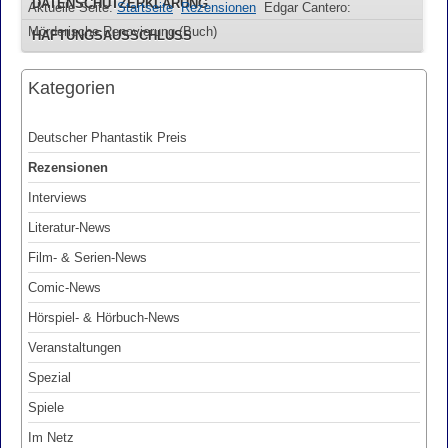
DATENSCHUTZERKLÄRUNG
Aktuelle Seite:
Startseite
Rezensionen
Edgar Cantero:
Mörderische Renovierung (Buch)
HAFTUNGSAUSSCHLUSS
Kategorien
Deutscher Phantastik Preis
Rezensionen
Interviews
Literatur-News
Film- & Serien-News
Comic-News
Hörspiel- & Hörbuch-News
Veranstaltungen
Spezial
Spiele
Im Netz