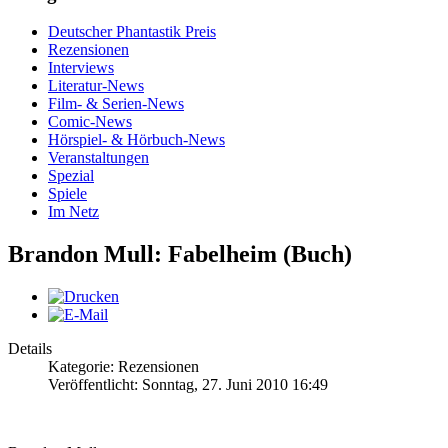
Deutscher Phantastik Preis
Rezensionen
Interviews
Literatur-News
Film- & Serien-News
Comic-News
Hörspiel- & Hörbuch-News
Veranstaltungen
Spezial
Spiele
Im Netz
Brandon Mull: Fabelheim (Buch)
Details
Kategorie: Rezensionen
Veröffentlicht: Sonntag, 27. Juni 2010 16:49