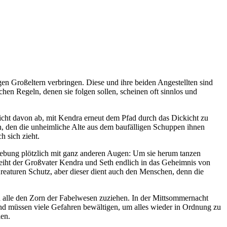
en Großeltern verbringen. Diese und ihre beiden Angestellten sind
hen Regeln, denen sie folgen sollen, scheinen oft sinnlos und
nicht davon ab, mit Kendra erneut dem Pfad durch das Dickicht zu
n, den die unheimliche Alte aus dem baufälligen Schuppen ihnen
 sich zieht.
Umgebung plötzlich mit ganz anderen Augen: Um sie herum tanzen
 weiht der Großvater Kendra und Seth endlich in das Geheimnis von
reaturen Schutz, aber dieser dient auch den Menschen, denn die
ch alle den Zorn der Fabelwesen zuziehen. In der Mittsommernacht
t und müssen viele Gefahren bewältigen, um alles wieder in Ordnung zu
len.