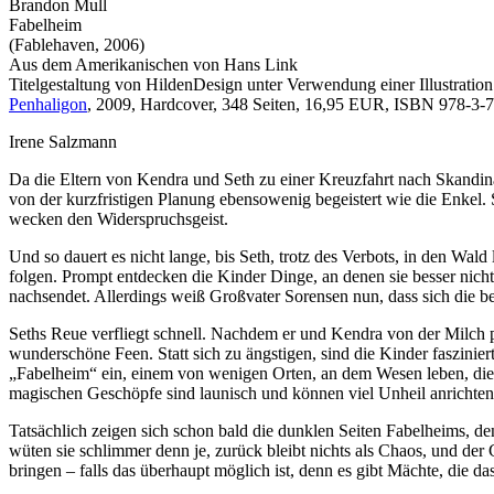
Brandon Mull
Fabelheim
(Fablehaven, 2006)
Aus dem Amerikanischen von Hans Link
Titelgestaltung von HildenDesign unter Verwendung einer Illustrati
Penhaligon
, 2009, Hardcover, 348 Seiten, 16,95 EUR, ISBN 978-3-
Irene Salzmann
Da die Eltern von Kendra und Seth zu einer Kreuzfahrt nach Skandina
von der kurzfristigen Planung ebensowenig begeistert wie die Enkel. 
wecken den Widerspruchsgeist.
Und so dauert es nicht lange, bis Seth, trotz des Verbots, in den Wa
folgen. Prompt entdecken die Kinder Dinge, an denen sie besser nic
nachsendet. Allerdings weiß Großvater Sorensen nun, dass sich die b
Seths Reue verfliegt schnell. Nachdem er und Kendra von der Milch p
wunderschöne Feen. Statt sich zu ängstigen, sind die Kinder faszini
„Fabelheim“ ein, einem von wenigen Orten, an dem Wesen leben, die 
magischen Geschöpfe sind launisch und können viel Unheil anrichten
Tatsächlich zeigen sich schon bald die dunklen Seiten Fabelheims, de
wüten sie schlimmer denn je, zurück bleibt nichts als Chaos, und der
bringen – falls das überhaupt möglich ist, denn es gibt Mächte, die