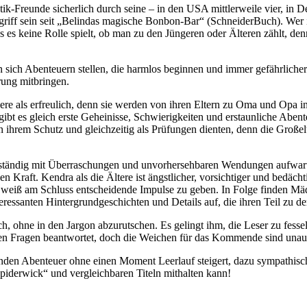
k-Freunde sicherlich durch seine – in den USA mittlerweile vier, in 
griff sein seit „Belindas magische Bonbon-Bar“ (SchneiderBuch). Wer i
s es keine Rolle spielt, ob man zu den Jüngeren oder Älteren zählt, den
sich Abenteuern stellen, die harmlos beginnen und immer gefährlicher 
rung mitbringen.
dere als erfreulich, denn sie werden von ihren Eltern zu Oma und Opa 
t es gleich erste Geheinisse, Schwierigkeiten und erstaunliche Abente
ihrem Schutz und gleichzeitig als Prüfungen dienten, denn die Großelt
e ständig mit Überraschungen und unvorhersehbaren Wendungen aufwarte
n Kraft. Kendra als die Ältere ist ängstlicher, vorsichtiger und bedächti
weiß am Schluss entscheidende Impulse zu geben. In Folge finden Mäd
ressanten Hintergrundgeschichten und Details auf, die ihren Teil zu de
sisch, ohne in den Jargon abzurutschen. Es gelingt ihm, die Leser zu f
ten Fragen beantwortet, doch die Weichen für das Kommende sind unauff
kenden Abenteuer ohne einen Moment Leerlauf steigert, dazu sympathisc
„Spiderwick“ und vergleichbaren Titeln mithalten kann!