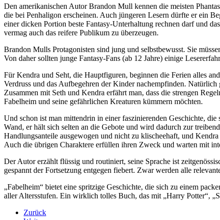
Den amerikanischen Autor Brandon Mull kennen die meisten Phantasti
die bei Penhaligon erscheinen. Auch jüngeren Lesern dürfte er ein Be
einer dicken Portion beste Fantasy-Unterhaltung rechnen darf und das
vermag auch das reifere Publikum zu überzeugen.
Brandon Mulls Protagonisten sind jung und selbstbewusst. Sie müssen 
Von daher sollten junge Fantasy-Fans (ab 12 Jahre) einige Lesererfah
Für Kendra und Seht, die Hauptfiguren, beginnen die Ferien alles an
Verdruss und das Aufbegehren der Kinder nachempfinden. Natürlich gib
Zusammen mit Seth und Kendra erfährt man, dass die strengen Regeln 
Fabelheim und seine gefährlichen Kreaturen kümmern möchten.
Und schon ist man mittendrin in einer faszinierenden Geschichte, di
Wand, er hält sich selten an die Gebote und wird dadurch zur treibende
Handlungsanteile ausgewogen und nicht zu klischeehaft, und Kendra 
Auch die übrigen Charaktere erfüllen ihren Zweck und warten mit inte
Der Autor erzählt flüssig und routiniert, seine Sprache ist zeitgenös
gespannt der Fortsetzung entgegen fiebert. Zwar werden alle relevan
„Fabelheim“ bietet eine spritzige Geschichte, die sich zu einem pac
aller Altersstufen. Ein wirklich tolles Buch, das mit „Harry Potter“, 
Zurück