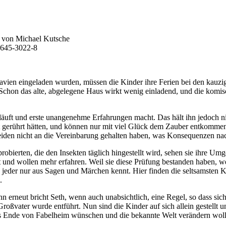
on von Michael Kutsche
7645-3022-8
vien eingeladen wurden, müssen die Kinder ihre Ferien bei den kauzig
Schon das alte, abgelegene Haus wirkt wenig einladend, und die komisc
ld läuft und erste unangenehme Erfahrungen macht. Das hält ihn jedoch 
ht gerührt hätten, und können nur mit viel Glück dem Zauber entkomme
eiden nicht an die Vereinbarung gehalten haben, was Konsequenzen nach
robierten, die den Insekten täglich hingestellt wird, sehen sie ihre 
ert und wollen mehr erfahren. Weil sie diese Prüfung bestanden haben,
jeder nur aus Sagen und Märchen kennt. Hier finden die seltsamsten K
.
nn erneut bricht Seth, wenn auch unabsichtlich, eine Regel, so dass si
 Großvater wurde entführt. Nun sind die Kinder auf sich allein gestell
 das Ende von Fabelheim wünschen und die bekannte Welt verändern wol