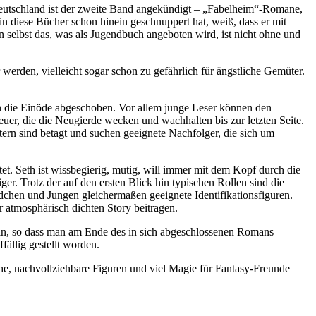
Deutschland ist der zweite Band angekündigt – „Fabelheim“-Romane,
n diese Bücher schon hinein geschnuppert hat, weiß, dass er mit
n selbst das, was als Jugendbuch angeboten wird, ist nicht ohne und
werden, vielleicht sogar schon zu gefährlich für ängstliche Gemüter.
in die Einöde abgeschoben. Vor allem junge Leser können den
uer, die die Neugierde wecken und wachhalten bis zur letzten Seite.
ern sind betagt und suchen geeignete Nachfolger, die sich um
t. Seth ist wissbegierig, mutig, will immer mit dem Kopf durch die
ger. Trotz der auf den ersten Blick hin typischen Rollen sind die
chen und Jungen gleichermaßen geeignete Identifikationsfiguren.
r atmosphärisch dichten Story beitragen.
esseln, so dass man am Ende des in sich abgeschlossenen Romans
ällig gestellt worden.
he, nachvollziehbare Figuren und viel Magie für Fantasy-Freunde