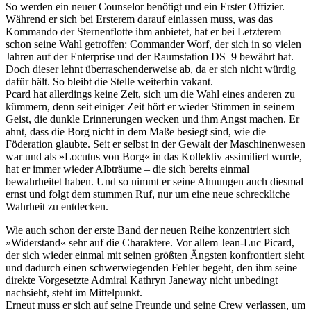
So werden ein neuer Counselor benötigt und ein Erster Offizier.
Während er sich bei Ersterem darauf einlassen muss, was das
Kommando der Sternenflotte ihm anbietet, hat er bei Letzterem
schon seine Wahl getroffen: Commander Worf, der sich in so vielen
Jahren auf der Enterprise und der Raumstation DS–9 bewährt hat.
Doch dieser lehnt überraschenderweise ab, da er sich nicht würdig
dafür hält. So bleibt die Stelle weiterhin vakant.
Pcard hat allerdings keine Zeit, sich um die Wahl eines anderen zu
kümmern, denn seit einiger Zeit hört er wieder Stimmen in seinem
Geist, die dunkle Erinnerungen wecken und ihm Angst machen. Er
ahnt, dass die Borg nicht in dem Maße besiegt sind, wie die
Föderation glaubte. Seit er selbst in der Gewalt der Maschinenwesen
war und als »Locutus von Borg« in das Kollektiv assimiliert wurde,
hat er immer wieder Albträume – die sich bereits einmal
bewahrheitet haben. Und so nimmt er seine Ahnungen auch diesmal
ernst und folgt dem stummen Ruf, nur um eine neue schreckliche
Wahrheit zu entdecken.
Wie auch schon der erste Band der neuen Reihe konzentriert sich
»Widerstand« sehr auf die Charaktere. Vor allem Jean-Luc Picard,
der sich wieder einmal mit seinen größten Ängsten konfrontiert sieht
und dadurch einen schwerwiegenden Fehler begeht, den ihm seine
direkte Vorgesetzte Admiral Kathryn Janeway nicht unbedingt
nachsieht, steht im Mittelpunkt.
Erneut muss er sich auf seine Freunde und seine Crew verlassen, um