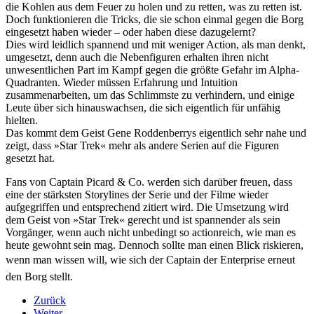
die Kohlen aus dem Feuer zu holen und zu retten, was zu retten ist.
Doch funktionieren die Tricks, die sie schon einmal gegen die Borg
eingesetzt haben wieder – oder haben diese dazugelernt?
Dies wird leidlich spannend und mit weniger Action, als man denkt,
umgesetzt, denn auch die Nebenfiguren erhalten ihren nicht
unwesentlichen Part im Kampf gegen die größte Gefahr im Alpha-
Quadranten. Wieder müssen Erfahrung und Intuition
zusammenarbeiten, um das Schlimmste zu verhindern, und einige
Leute über sich hinauswachsen, die sich eigentlich für unfähig
hielten.
Das kommt dem Geist Gene Roddenberrys eigentlich sehr nahe und
zeigt, dass »Star Trek« mehr als andere Serien auf die Figuren
gesetzt hat.
Fans von Captain Picard & Co. werden sich darüber freuen, dass
eine der stärksten Storylines der Serie und der Filme wieder
aufgegriffen und entsprechend zitiert wird. Die Umsetzung wird
dem Geist von »Star Trek« gerecht und ist spannender als sein
Vorgänger, wenn auch nicht unbedingt so actionreich, wie man es
heute gewohnt sein mag. Dennoch sollte man einen Blick riskieren,
wenn man wissen will, wie sich der Captain der Enterprise erneut
den Borg stellt.
Zurück
Weiter