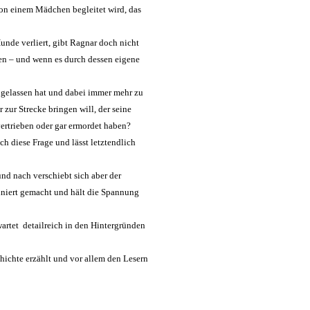
 von einem Mädchen begleitet wird, das
nde verliert, gibt Ragnar doch nicht
cken – und wenn es durch dessen eigene
ingelassen hat und dabei immer mehr zu
r zur Strecke bringen will, der seine
vertrieben oder gar ermordet haben?
h diese Frage und lässt letztendlich
und nach verschiebt sich aber der
finiert gemacht und hält die Spannung
tet  detailreich in den Hintergründen
hichte erzählt und vor allem den Lesern