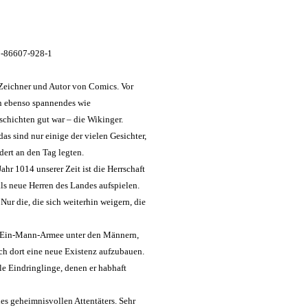
-3-86607-928-1
 Zeichner und Autor von Comics. Vor
in ebenso spannendes wie
schichten gut war – die Wikinger.
as sind nur einige der vielen Gesichter,
ert an den Tag legten.
Jahr 1014 unserer Zeit ist die Herrschaft
ls neue Herren des Landes aufspielen.
 Nur die, die sich weiterhin weigern, die
ne Ein-Mann-Armee unter den Männern,
ch dort eine neue Existenz aufzubauen.
le Eindringlinge, denen er habhaft
es geheimnisvollen Attentäters. Sehr