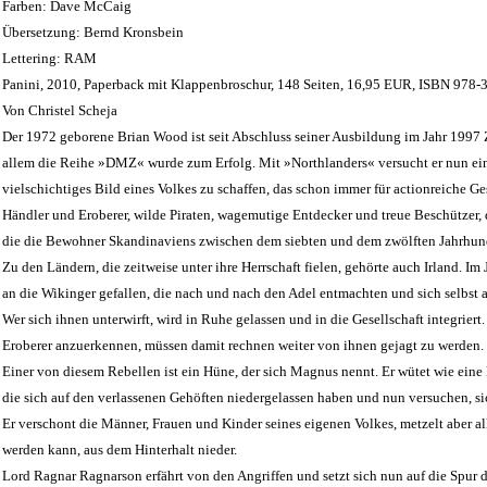
Farben: Dave McCaig
Übersetzung: Bernd Kronsbein
Lettering: RAM
Panini, 2010, Paperback mit Klappenbroschur, 148 Seiten, 16,95 EUR, ISBN 978
Von Christel Scheja
Der 1972 geborene Brian Wood ist seit Abschluss seiner Ausbildung im Jahr 1997
allem die Reihe »DMZ« wurde zum Erfolg. Mit »Northlanders« versucht er nun e
vielschichtiges Bild eines Volkes zu schaffen, das schon immer für actionreiche Ge
Händler und Eroberer, wilde Piraten, wagemutige Entdecker und treue Beschützer, d
die die Bewohner Skandinaviens zwischen dem siebten und dem zwölften Jahrhund
Zu den Ländern, die zeitweise unter ihre Herrschaft fielen, gehörte auch Irland. Im 
an die Wikinger gefallen, die nach und nach den Adel entmachten und sich selbst a
Wer sich ihnen unterwirft, wird in Ruhe gelassen und in die Gesellschaft integriert.
Eroberer anzuerkennen, müssen damit rechnen weiter von ihnen gejagt zu werden.
Einer von diesem Rebellen ist ein Hüne, der sich Magnus nennt. Er wütet wie ei
die sich auf den verlassenen Gehöften niedergelassen haben und nun versuchen, si
Er verschont die Männer, Frauen und Kinder seines eigenen Volkes, metzelt aber al
werden kann, aus dem Hinterhalt nieder.
Lord Ragnar Ragnarson erfährt von den Angriffen und setzt sich nun auf die Spur d