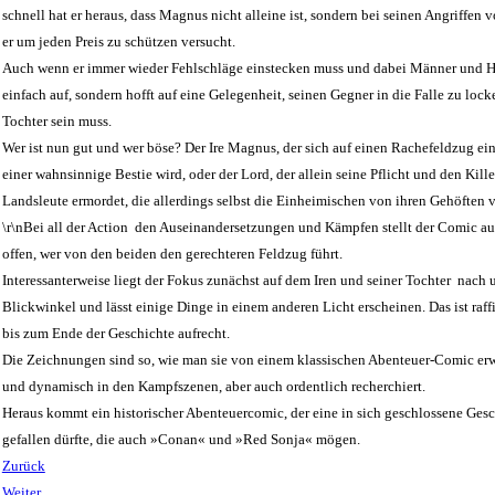
schnell hat er heraus, dass Magnus nicht alleine ist, sondern bei seinen Angriffen
er um jeden Preis zu schützen versucht.
Auch wenn er immer wieder Fehlschläge einstecken muss und dabei Männer und Hu
einfach auf, sondern hofft auf eine Gelegenheit, seinen Gegner in die Falle zu lo
Tochter sein muss.
Wer ist nun gut und wer böse? Der Ire Magnus, der sich auf einen Rachefeldzug e
einer wahnsinnige Bestie wird, oder der Lord, der allein seine Pflicht und den Kille
Landsleute ermordet, die allerdings selbst die Einheimischen von ihren Gehöften 
\r\nBei all der Action  den Auseinandersetzungen und Kämpfen stellt der Comic auc
offen, wer von den beiden den gerechteren Feldzug führt.
Interessanterweise liegt der Fokus zunächst auf dem Iren und seiner Tochter  nach 
Blickwinkel und lässt einige Dinge in einem anderen Licht erscheinen. Das ist raf
bis zum Ende der Geschichte aufrecht.
Die Zeichnungen sind so, wie man sie von einem klassischen Abenteuer-Comic erwar
und dynamisch in den Kampfszenen, aber auch ordentlich recherchiert.
Heraus kommt ein historischer Abenteuercomic, der eine in sich geschlossene Gesc
gefallen dürfte, die auch »Conan« und »Red Sonja« mögen.
Zurück
Weiter