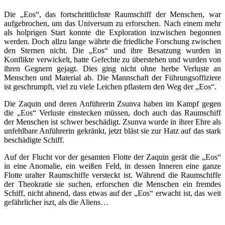
Die „Eos“, das fortschrittlichste Raumschiff der Menschen, war
aufgebrochen, um das Universum zu erforschen. Nach einem mehr
als holprigen Start konnte die Exploration inzwischen begonnen
werden. Doch allzu lange währte die friedliche Forschung zwischen
den Sternen nicht. Die „Eos“ und ihre Besatzung wurden in
Konflikte verwickelt, hatte Gefechte zu überstehen und wurden von
ihren Gegnern gejagt. Dies ging nicht ohne herbe Verluste an
Menschen und Material ab. Die Mannschaft der Führungsoffiziere
ist geschrumpft, viel zu viele Leichen pflastern den Weg der „Eos“.
Die Zaquin und deren Anführerin Zsunva haben im Kampf gegen
die „Eos“ Verluste einstecken müssen, doch auch das Raumschiff
der Menschen ist schwer beschädigt. Zsunva wurde in ihrer Ehre als
unfehlbare Anführerin gekränkt, jetzt bläst sie zur Hatz auf das stark
beschädigte Schiff.
Auf der Flucht vor der gesamten Flotte der Zaquin gerät die „Eos“
in eine Anomalie, ein weißen Feld, in dessen Inneren eine ganze
Flotte uralter Raumschiffe versteckt ist. Während die Raumschiffe
der Theokratie sie suchen, erforschen die Menschen ein fremdes
Schiff, nicht ahnend, dass etwas auf der „Eos“ erwacht ist, das weit
gefährlicher iszt, als die Aliens…