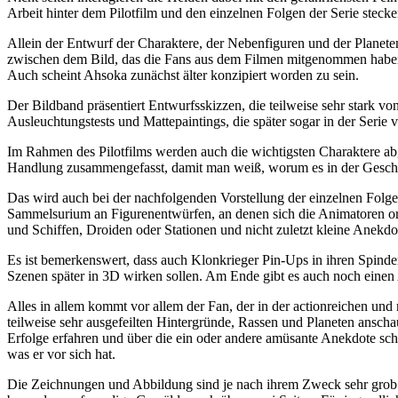
Arbeit hinter dem Pilotfilm und den einzelnen Folgen der Serie stec
Allein der Entwurf der Charaktere, der Nebenfiguren und der Planet
zwischen dem Bild, das die Fans aus dem Filmen mitgenommen haben, 
Auch scheint Ahsoka zunächst älter konzipiert worden zu sein.
Der Bildband präsentiert Entwurfsskizzen, die teilweise sehr stark 
Ausleuchtungstests und Mattepaintings, die später sogar in der Serie
Im Rahmen des Pilotfilms werden auch die wichtigsten Charaktere 
Handlung zusammengefasst, damit man weiß, worum es in der Geschic
Das wird auch bei der nachfolgenden Vorstellung der einzelnen Folg
Sammelsurium an Figurenentwürfen, an denen sich die Animatoren or
und Schiffen, Droiden oder Stationen und nicht zuletzt kleine Anekdo
Es ist bemerkenswert, dass auch Klonkrieger Pin-Ups in ihren Spind
Szenen später in 3D wirken sollen. Am Ende gibt es auch noch einen A
Alles in allem kommt vor allem der Fan, der in der actionreichen und 
teilweise sehr ausgefeilten Hintergründe, Rassen und Planeten ansch
Erfolge erfahren und über die ein oder andere amüsante Anekdote 
was er vor sich hat.
Die Zeichnungen und Abbildung sind je nach ihrem Zweck sehr grob un