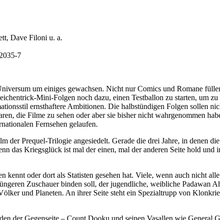
t, Dave Filoni u. a.
-2035-7
!-Universum um einiges gewachsen. Nicht nur Comics und Romane fülle
Zeichentrick-Mini-Folgen noch dazu, einen Testballon zu starten, um z
ionsstil ernsthaftere Ambitionen. Die halbstündigen Folgen sollen nich
waren, die Filme zu sehen oder aber sie bisher nicht wahrgenommen habe
ernationalen Fernsehen gelaufen.
lm der Prequel-Trilogie angesiedelt. Gerade die drei Jahre, in denen d
, denn das Kriegsglück ist mal der einen, mal der anderen Seite hold 
lmen kennt oder dort als Statisten gesehen hat. Viele, wenn auch nicht 
die jüngeren Zuschauer binden soll, der jugendliche, weibliche Padawa
Völker und Planeten. An ihrer Seite steht ein Spezialtrupp von Klonkr
einden der Gegenseite – Count Dooku und seinen Vasallen wie General 