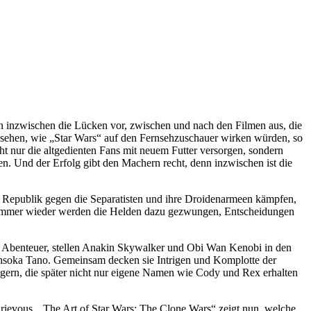
n inzwischen die Lücken vor, zwischen und nach den Filmen aus, die
u sehen, wie „Star Wars“ auf den Fernsehzuschauer wirken würden, so
t nur die altgedienten Fans mit neuem Futter versorgen, sondern
n. Und der Erfolg gibt den Machern recht, denn inzwischen ist die
ie Republik gegen die Separatisten und ihre Droidenarmeen kämpfen,
und immer wieder werden die Helden dazu gezwungen, Entscheidungen
alle Abenteuer, stellen Anakin Skywalker und Obi Wan Kenobi in den
n Ahsoka Tano. Gemeinsam decken sie Intrigen und Komplotte der
iegern, die später nicht nur eigene Namen wie Cody und Rex erhalten
Grievous. „The Art of Star Wars: The Clone Wars“ zeigt nun, welche