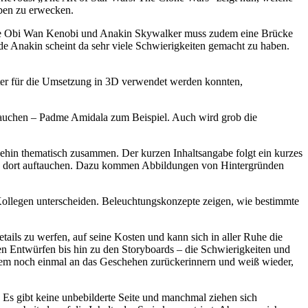
eben zu erwecken.
en wie Obi Wan Kenobi und Anakin Skywalker muss zudem eine Brücke
de Anakin scheint da sehr viele Schwierigkeiten gemacht zu haben.
päter für die Umsetzung in 3D verwendet werden konnten,
tauchen – Padme Amidala zum Beispiel. Auch wird grob die
ehin thematisch zusammen. Der kurzen Inhaltsangabe folgt ein kurzes
als dort auftauchen. Dazu kommen Abbildungen von Hintergründen
 Kollegen unterscheiden. Beleuchtungskonzepte zeigen, wie bestimmte
tails zu werfen, auf seine Kosten und kann sich in aller Ruhe die
den Entwürfen bis hin zu den Storyboards – die Schwierigkeiten und
em noch einmal an das Geschehen zurückerinnern und weiß wieder,
 Es gibt keine unbebilderte Seite und manchmal ziehen sich