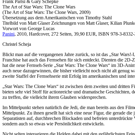
Frank Parisi & Gary Schepke
The Art of Star Wars: The Clone Wars
(The Art of Star Wars: The Clone Wars, 2009)
Übersetzung aus dem Amerikanischen von Timothy Stahl
Titelbild von Matt Glaser Zeichnungen von Matt Glaser, Kilian Plunket
Vorwort von George Lucas
Panini
, 2010, Hardcover, 272 Seiten, 39,90 EUR, ISBN 978-3-8332
Christel Scheja
Blickt man auf die vergangenen Jahre zurück, so ist das „Star Wars
Franchise hat auch das Fernsehen für sich entdeckt. Dienten die 2D-
hat die neue Fernseh-Serie „Star Wars: The Clone Wars“ im 3D-Animat
auch neue dazugewinnen, die bisher vielleicht noch nicht alt genug 
zweite Staffel der Fernsehserie mit Erfolg im amerikanischen und int
„Star Wars: The Clone Wars“ ist zwischen dem zweiten und dritten Fi
bieten sehr viel Stoff für actionreiche und dramatische Geschichten
zu treffen, die vielleicht ihrem Glauben widersprechen.
Im Mittelpunkt stehen natürlich die Jedi, die man bereits aus den Fi
Mittelpunkt. Zu ihnen gesellt hat sich eine neue Figur, die gerade 
Separatisten auf, durchbrechen Blockaden und befreien unterdrückte 
sondern auch so etwas wie Persönlichkeit entwickeln.
Nicht selten interagieren die Helden dabei mit den gefährlichsten F