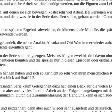
ken, und welche Arbeitsschritte benötigt werden, um die Figuren zum L
en, auf denen sie sich bewegen, kostet sehr viel Arbeit. Bei Person
und dem, was sie in der Serie darstellen sollen, gebaut werden. Gera
von dem späteren Ergebnis abweichen, dreidimensionale Modelle, die s
 verwendet werden.
abgehandelt, die neben Anakin, Ahsoka und Obi-Wan immer wieder auf
hte eigentlich geht.
en der Serie so durchgezogen. Meistens hängen zwei bis drei davon ohn
ientieren konnten und die speziell nur in diesen Episoden oder erstm
ten.
en hängen haben und sich so gar nicht so sehr von ihren menschlichen
usblick auf Staffel 2.
rasanten Serie kaum Gelegenheit dazu hat, einen Blick auf die vielen De
auen aber auch vieles über die Arbeit an den Folgen – angefangen mit 
schmunzeln. Durch die Zusammenfassung der Handlung kann er sich zud
d skizzenhaft, dann aber auch wieder sehr ausgefeilt und detailreich.