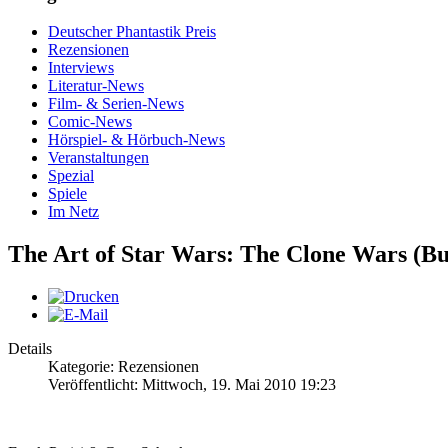
Deutscher Phantastik Preis
Rezensionen
Interviews
Literatur-News
Film- & Serien-News
Comic-News
Hörspiel- & Hörbuch-News
Veranstaltungen
Spezial
Spiele
Im Netz
The Art of Star Wars: The Clone Wars (B
Details
Kategorie: Rezensionen
Veröffentlicht: Mittwoch, 19. Mai 2010 19:23