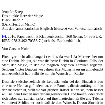
Jennifer Estep
Das dunkle Herz der Magie
Black Blade 2
(Dark Heart of Magic)
Aus dem amerikanischen Englisch übersetzt von Vanessa Lamatsch
Ivi
, 2016, Paperback mit Klappenbroschur, 360 Seiten, 14,99 EUR,
ISBN 978-3-492-70356-7 (auch als eBook erhältlich)
Von Carsten Kuhr
Einst, gar nicht allzu lange ist es her, da war Lila Meriweather nur
eine Diebin. Na gut, sie war die beste Diebin in Clouburst Falls, der
Stadt der Magie, in der die magisch begabten Familien regieren.
Seitdem Victor Draconi vor Jahren ihre Mutter grausam umgebracht
und zerstückelt hat, treibt sie nur ein Wunsch an: Rache.
Dass sie zwischenzeitlich als Leibwächterin bei den Sinclair-Erben
eine neue Heimat gefunden hat, eine Familie, die sie auffängt und in
der sie sicher ist, stellt sie vor größere Rätsel. Kann sie, nein besser
will sie dem Frieden und der ausgestreckten Hand trauen, oder doch
sich lieber nur auf sich selbst, auf ihre magischen Kräfte und Talente
vertrauen? Schlimmer noch, soll sie dem Wunsch, Devon Sinclair in