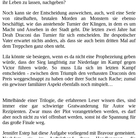
ihr Leben zu lassen, nachgeben?
Noch kann sie der Entscheidung ausweichen, auch, weil eine Serie
von rätselhaften, brutalen Morden an Monstern sie ebenso
beschäftigt, wie das anstehende Turnier der Klingen, in dem es um
Macht und Ansehen in der Stadt geht. Die letzten zwei Jahre hat
Deah Draconi das Turnier für sich entscheiden. Ihr despotischer
Vater erwartet nichts anders, als dass sie auch beim dritten Mal auf
dem Treppchen ganz oben steht.
Lila könnte sie besiegen, wenn es da nicht eine Prophezeiung geben
würde, dass der Sieg langfristig zur Niederlage im Kampf gegen
Victor führen würde. So muss Lila sich im letzten Kampf
entscheiden - zwischen dem Triumph den verhassten Draconis den
Preis weggeschnappt zu haben oder ihrer Sucht nach Rache; zumal
ein gewisser familiärer Aspekt ebenfalls noch mitspielt…
Mittelbände einer Trilogie, die erfahrenen Leser wissen dies, sind
immer eine gar schwierige Gratwanderung für Autor wie
Rezipienten. Zwar muss der Plot vorangetrieben werden, es darf
aber noch nicht zu viel offenbart werden, sonst ist die Spannung für
das große Finale weg.
Jennifer Estep hat diese Aufgabe vorliegend mit Bravour gemeistert.