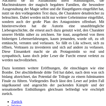
Nachdem sie im Auftaktband ihren Handlungsort, die
Machtstrukturen der magisch begabten Familien, die besondere
Ausgestaltung der Magie selbst und die Hauptfiguren eingeführt hat,
nutzt sie den vorliegenden Text dazu, die Charaktere detailreicher zu
beleuchten. Dabei werden nicht nur weitere Geheimnisse eingeführt,
sondern auch der große Plan des Antagonisten offenbart. Mit
hineinverwoben hat die Autorin eine unaufdringliche
Liebesgeschichte, die erneut auch dazu genutzt wird, den Charakter
unserer Heldin näher zu zeichnen. Sie traut, ausgehend von ihren
bisherigen Lebenserfahrungen, kaum jemanden, wurde oft, zu oft
enttäuscht, verraten und verlassen. So fällt es Lila schwer, sich zu
öffnen, Vertrauen zu investieren und sich auf andere zu verlassen.
Diese Einsamkeit macht sie als Protagonistin so real und
sympathisch, kann doch jeder Leser die Furcht erneut verletzt zu
werden nachvollziehen.
Dazu kommen weitere Eröffnungen, die einschlagen wie eine
Bombe. Der abschließende dritte Teil hat dabei, nach dem was sich
bislang abzeichnet, das Potential die Trilogie zu einem fulminanten
Finale zu führen. Vorliegendes Buch lässt den Leser auf jeden Fall
nägelkauend und angesichts der packenden Kämpfe und der
sensationellen Enthüllungen gleichsam befriedigt wie erschöpft
zurück.
Zurück
Weiter