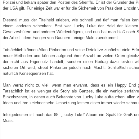
Polizei und bekam später den Posten des Sheriffs. Er ist der Gründer der Pi
der USA gilt. Für einige Zeit war er für die Sicherheit von Präsident Lincoln 
Diesmal muss der Titelheld erleben, wie schnell und tief man fallen k
einem anderen schenken: Erst war Lucky Luke der Held der kleinen 
Gesetzeshütern und anderen Würdenträgern, und nun hat man bloß noch Spo
der Arbeit - dem Fangen von Gaunern - einige Male zuvorkommt.
Tatsächlich können Allan Pinkerton und seine Detektive zunächst viele Erf
neuer Methoden und können aufgrund ihrer Anzahl an vielen Orten gleichz
der nicht aus Eigennutz handelt, sondern einen Beitrag dazu leisten w
sicheren Ort wird, strebt Pinkerton jedoch nach Macht. Schließlich schi
natürlich Konsequenzen hat.
Man verrät nicht zu viel, wenn man erwähnt, dass es ein Happy End g
Tatsächlich ist es weniger die Story als Ganzes, die ein wenige zerfahre
Einzelszenen, in denen auch Bekannte von Lucky Luke auftauchen, allen vor
Ideen und ihre zeichnerische Umsetzung lassen einen immer wieder schmu
Infolgedessen ist auch das 88. „Lucky Luke“-Album ein Spaß für Groß un
Muss.