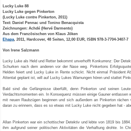
Lucky Luke 88
Lucky Luke gegen Pinkerton
(Lucky Luke contre Pinkerton, 2011)
Text: Daniel Pennac und Tonino Benacquista
Zeichnungen: Achdé (Hervé Darmento)
Aus dem Französischen von Klaus Jöken
Ehapa
, 2011, Hardcover, 48 Seiten, 12,00 EUR, ISBN 978-3-7704-3407-7
Von Irene Salzmann
Lucky Luke als Held und Retter bekommt unverhofft Konkurrenz: Der Detekt
Schurken nach dem anderen vor der Nase weg. Pinkertons Erfolgsquote
Helden feiert und Lucky Luke in Rente schickt. Nicht einmal Präsident A
Attentat geplant ist, will auf Lucky Lukes Warnungen hören und stattet Pin
Bald sind die Gefängnisse überfüllt, denn Pinkerton und seinen Leut
Verdachtsmomenten ein. In Konsequenz müssen einige Gauner entlassen wer
mit neuen Raubzügen beginnen und sich außerdem an Pinkerton rächen wo
daran zu erinnern, dass es so etwas mit Lucky Luke nicht gegeben hat - abe
Allan Pinkerton war ein schottischer Detektiv und lebte von 1819 bis 1884
ihm aufgrund seiner politischen Aktivitäten die Verhaftung drohte. In Ch