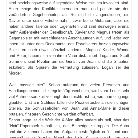
sind beziehungsweise auf irgendeine Weise mit ihm involviert sind.
Auch einige der Konflikte übernahm man und passte sie den
veränderten Gegebenheiten an. So sind die Jugendlichen, die
Xavier unter seine Fittiche nahm, zwar keine Mutanten, aber sie
haben andere Talente oder Eigenarten und sind deswegen einmal
mehr Außenseiter der Gesellschaft. Xavier und Magnus treten als
Gegenspieler mit verschiedenen Anschauungen auf, und jeder von
ihnen ist unter dem Deckmantel des Psychiaters beziehungsweise
Polizisten noch etwas gänzlich anderes. Magnus' Kinder, Wanda
und Peter, haben sich von ihrem Vater distanziert. Logan und Scott
Summers sind Rivalen um die Gunst von Jean, und die Situation
eskaliert, als Spuren die Vermutung zulassen, Logan sei der
Mörder.
Was passiert hier? Schon aufgrund der vielen Personen und
Handlungsebenen, die regelmäßig wechseln, wird vom Leser sehr
viel Aufmerksamkeit verlangt, denn nichts ist so, wie man eingangs
glaubte. Erst am Schluss fallen die Puzzlestücke an die richtigen
Stellen, die Schlüsselrollen von Jean und Anna-Marie in dieser
brutalen, finsteren Geschichte werden offenbart.
Schon lange ist die Welt der X-Men alles andere als heil, aber das
"Noir"-Paperback schafft es, das Bisherige zu toppen. Der Autor
und die Zeichner haben ihre Aufgabe bestmöglich erfüllt und eine
ungewöhnliche Graphic Novel der Extra-Klasse geschaffen, die