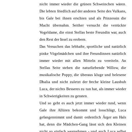
nicht immer wieder die grünen Schweinchen wären.
Die lebten friedlich auf der anderen Seite des Vulkans,
bis Gale bei ihnen erschien und als Prinzessin die
Macht übernahm. Seither versucht die verrückte
Vogeldame, die einst Stellas beste Freundin war, auch
den Rest der Insel zu erobern.
Das Versuchen das lebhafte, sportliche und natürlich
pinke Vögelmädchen und ihre Freundinnen natürlich
immer wieder mit allen Mitteln zu vereiteln. An
Stellas Seite stehen die naturliebende Willow, die
musikalische Poppy, die überaus kluge und belesene
Dhalia und nicht zuletzt der freche kleine Lausbub
Luca, der nichts Besseres zu tun hat, als immer wieder
in Schwierigkeiten zu geraten.
Und so geht es auch jetzt immer wieder rund, wenn
Gale ihre Allüren bekommt und losschlägt, Luca
gefangennimmt und damit ordentlich Ärger am Hals
hat, denn die Mädchen-Gang lässt sich den Kleinen
nicht so einfach wegnehmen - und auch Luca selbst