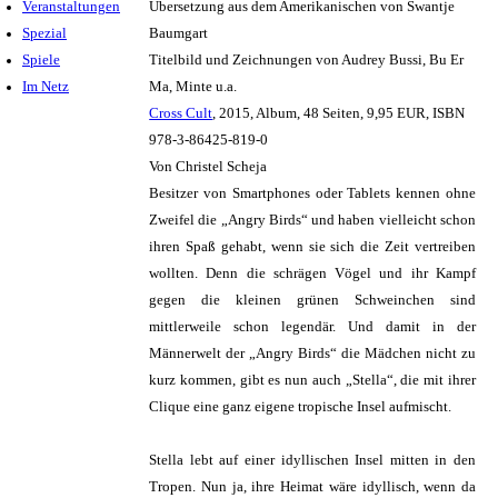
Veranstaltungen
Übersetzung aus dem Amerikanischen von Swantje
Spezial
Baumgart
Spiele
Titelbild und Zeichnungen von Audrey Bussi, Bu Er
Im Netz
Ma, Minte u.a.
Cross Cult
, 2015, Album, 48 Seiten, 9,95 EUR, ISBN
978-3-86425-819-0
Von Christel Scheja
Besitzer von Smartphones oder Tablets kennen ohne
Zweifel die „Angry Birds“ und haben vielleicht schon
ihren Spaß gehabt, wenn sie sich die Zeit vertreiben
wollten. Denn die schrägen Vögel und ihr Kampf
gegen die kleinen grünen Schweinchen sind
mittlerweile schon legendär. Und damit in der
Männerwelt der „Angry Birds“ die Mädchen nicht zu
kurz kommen, gibt es nun auch „Stella“, die mit ihrer
Clique eine ganz eigene tropische Insel aufmischt.
Stella lebt auf einer idyllischen Insel mitten in den
Tropen. Nun ja, ihre Heimat wäre idyllisch, wenn da