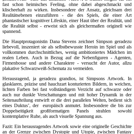
fast schon heimisches Feeling, ohne dabei abgeschmackt und
klischeehaft zu wirken. Insbesondere der Ansatz, gleichsam drei
Realitätsebenen einzuführen - die des Spiels, die einer Art
phantastischer kognitiver Lifeskin, einer Haut über der Realität, und
die Realität selbst - erweist sich als gleichermaßen originell wie
spannend.
Die Hauptprotagonistin Dana Stevens zeichnet Simpson geradezu
liebevoll, inszeniert sie als selbstbewusste Heroin im Spiel und als
vollkommen durchschnittliches, wenig ambitioniertes Mädchen im
realen Leben. Auch in Bezug auf die Nebenfiguren - Agenten,
Firmenbosse und andere Charaktere - versucht der Autor, allzu
plakative Schwarzweiß-Schemata zu vermeiden.
Herausragend, ja geradezu grandios, ist Simpsons Artwork. In
glasklaren, präzise und hauchzart konturierten Bildern, in weichen,
lichten Farben bei fast vollständigem Verzicht auf schwarze oder
auch nur dunkle Verschattungen und mit hoher Dynamik in der
Seitenaufteilung entwirft er die drei parallelen Welten, bedient sich
eines Duktus’, der europäisch anmutet. Insbesondere die bis zur
Doppelseitigkeit großformatigen Panels strahlen sowohl
kontemplative Ruhe, als auch visuelle Spannung aus.
Fazit: Ein herausragendes Artwork sowie eine originelle Geschichte
an der Grenze zwischen Dystopie und Utopie, zwischen Fantasy