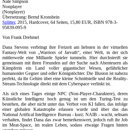
Nate Simpson
Nonplayer
(Nonplayer)
Übersetzung: Bernd Kronsbein
Splitter
, 2015, Hardcover, 64 Seiten, 15,80 EUR, ISBN 978-3-
95839-095-9
Von Frank Drehmel
Dana Stevens verbringt ihre Freizeit am liebsten in der virtuellen
Fantasy-Welt von „Warriors of Jarvath“, einer Welt, in der sich
mittlerweile eine Milliarde Spieler tummeln. Hier durchstreift sie
gemeinsam mit ihren Freunden auf der Suche nach Abenteuern als
Kämpferin ein Land voller gigantischer Wesen, gefährlicher
humanoider Gegner und edler Königstöchter. Die Illusion ist nahezu
perfekt, da ihr Gehirn über eine kleine Schnittstelle und die Reality-
Stream-Technologie direkt mit dem Cyberspace verlinkt ist.
Als sich eines Tages einige NPC (Non-Player-Charaktere), deren
Künstliche Intelligenz hoch genug ist um den Turing-Test zu
bestehen, die aber nicht unter das Verbot von KI fallen, das infolge
einer globalen Katastrophe erlassen wurde und über das das
National Artifical Intelligence Bureau - kurz: NAIB - wacht, seltsam
verhalten, findet Dana das zwar bemerkenswert, jedoch ruft ihr Job
im Meat-Space, im realen Leben, sodass etwaige Fragen hinten