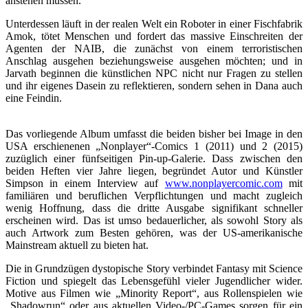
anstehen müssen.
Unterdessen läuft in der realen Welt ein Roboter in einer Fischfabrik
Amok, tötet Menschen und fordert das massive Einschreiten der
Agenten der NAIB, die zunächst von einem terroristischen
Anschlag ausgehen beziehungsweise ausgehen möchten; und in
Jarvath beginnen die künstlichen NPC nicht nur Fragen zu stellen
und ihr eigenes Dasein zu reflektieren, sondern sehen in Dana auch
eine Feindin.
Das vorliegende Album umfasst die beiden bisher bei Image in den
USA erschienenen „Nonplayer“-Comics 1 (2011) und 2 (2015)
zuzüglich einer fünfseitigen Pin-up-Galerie. Dass zwischen den
beiden Heften vier Jahre liegen, begründet Autor und Künstler
Simpson in einem Interview auf
www.nonplayercomic.com
mit
familiären und beruflichen Verpflichtungen und macht zugleich
wenig Hoffnung, dass die dritte Ausgabe signifikant schneller
erscheinen wird. Das ist umso bedauerlicher, als sowohl Story als
auch Artwork zum Besten gehören, was der US-amerikanische
Mainstream aktuell zu bieten hat.
Die in Grundzügen dystopische Story verbindet Fantasy mit Science
Fiction und spiegelt das Lebensgefühl vieler Jugendlicher wider.
Motive aus Filmen wie „Minority Report“, aus Rollenspielen wie
„Shadowrun“ oder aus aktuellen Video-/PC-Games sorgen für ein