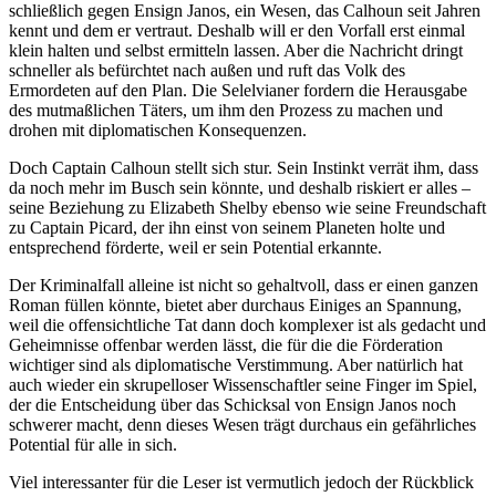
schließlich gegen Ensign Janos, ein Wesen, das Calhoun seit Jahren
kennt und dem er vertraut. Deshalb will er den Vorfall erst einmal
klein halten und selbst ermitteln lassen. Aber die Nachricht dringt
schneller als befürchtet nach außen und ruft das Volk des
Ermordeten auf den Plan. Die Selelvianer fordern die Herausgabe
des mutmaßlichen Täters, um ihm den Prozess zu machen und
drohen mit diplomatischen Konsequenzen.
Doch Captain Calhoun stellt sich stur. Sein Instinkt verrät ihm, dass
da noch mehr im Busch sein könnte, und deshalb riskiert er alles –
seine Beziehung zu Elizabeth Shelby ebenso wie seine Freundschaft
zu Captain Picard, der ihn einst von seinem Planeten holte und
entsprechend förderte, weil er sein Potential erkannte.
Der Kriminalfall alleine ist nicht so gehaltvoll, dass er einen ganzen
Roman füllen könnte, bietet aber durchaus Einiges an Spannung,
weil die offensichtliche Tat dann doch komplexer ist als gedacht und
Geheimnisse offenbar werden lässt, die für die die Förderation
wichtiger sind als diplomatische Verstimmung. Aber natürlich hat
auch wieder ein skrupelloser Wissenschaftler seine Finger im Spiel,
der die Entscheidung über das Schicksal von Ensign Janos noch
schwerer macht, denn dieses Wesen trägt durchaus ein gefährliches
Potential für alle in sich.
Viel interessanter für die Leser ist vermutlich jedoch der Rückblick